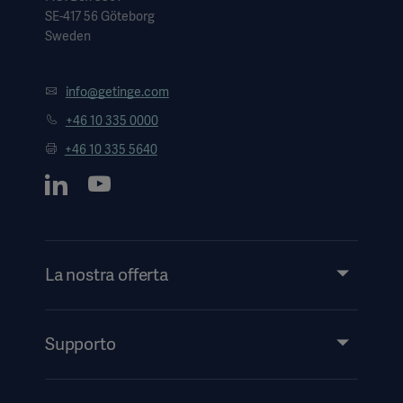
SE-417 56 Göteborg
Sweden
info@getinge.com
+46 10 335 0000
+46 10 335 5640
La nostra offerta
Prodotti e soluzioni
Servizi
Supporto
Approfondimenti