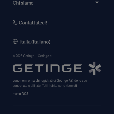
Eventi
Chi siamo
Ricerca eLabeling
Investitori
Security
Aviso legale
Contattateci!
Informativa sulla privacy del sito web
Informativa sul web
Italia (Italiano)
Avviso sull' uso dei cookie
Data Subject Request Form
© 2026 Getinge │ Getinge e
Trasparenza
Modello 231
sono nomi o marchi registrati di Getinge AB, delle sue
controllate o affiliate. Tutti I diritti sono riservati.
marzo 2025