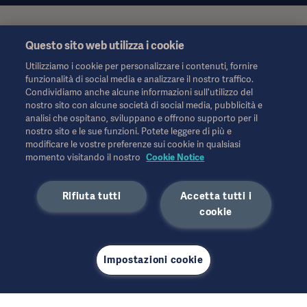
Queste informazioni sono rivolte esclusivamente agli operatori
Questo sito web utilizza i cookie
sanitari o ad altri professionisti e hanno uno scopo puramente
informativo, non sono esaustive e pertanto non devono essere
Utilizziamo i cookie per personalizzare i contenuti, fornire
considerate una sostituzione delle Istruzioni per l'uso, del
funzionalità di social media e analizzare il nostro traffico.
manuale di assistenza o della consulenza medica. Getinge non
Condividiamo anche alcune informazioni sull'utilizzo del
si assume alcuna responsabilità per qualsiasi azione o
nostro sito con alcune società di social media, pubblicità e
omissione di terzi basata su questo materiale e l'affidamento è
analisi che ospitano, sviluppano e offrono supporto per il
esclusivamente a rischio dell'utente.
nostro sito e le sue funzioni. Potete leggere di più e
Qualsiasi terapia, soluzione o prodotto menzionato potrebbe
modificare le vostre preferenze sui cookie in qualsiasi
non essere disponibile o consentito nel proprio Paese. Le
momento visitando il nostro
Cookie Notice
informazioni non possono essere copiate o utilizzate, in tutto o
in parte, senza l'autorizzazione scritta di Getinge.
Rifiuta tutti
Accetta tutti i
Queste informazioni sono destinate a un pubblico internazionale
cookie
al di fuori degli Stati Uniti.
Le opinioni, i pareri e le affermazioni espresse sono
esclusivamente quelle degli intervistati e non riflettono o
Impostazioni cookie
rappresentano necessariamente le opinioni di Getinge.