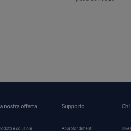
a nostra offerta
Supporto
Chi
rodotti e soluzioni
Approfondimenti
Inves