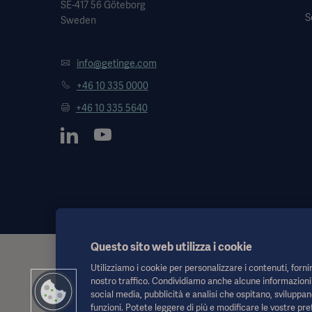
SE-417 56 Göteborg
S
Sweden
info@getinge.com
+46 10 335 0000
+46 10 335 5640
Questo sito web utilizza i cookie
Queste informazioni sono rivolte esclusivamente agli operatori sa
Utilizziamo i cookie per personalizzare i contenuti, fornir
sostituzione delle Istruzioni per l'uso, del manuale di assistenza 
nostro traffico. Condividiamo anche alcune informazioni s
l'affidamento è esclusivamente a rischio dell'utente.
social media, pubblicità e analisi che ospitano, sviluppan
Qualsiasi terapia, soluzione o prodotto menzionato potrebbe non ess
funzioni. Potete leggere di più e modificare le vostre p