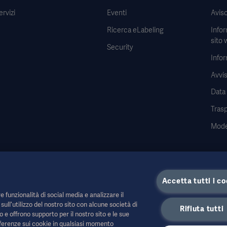
ervizi
Eventi
Aviso
Ricerca eLabeling
Infor
sito 
Security
Infor
Avvis
Data
Tras
Mode
Accetta tutti i co
nitari o ad altri professionisti e hanno uno scopo puramente informativo, non sono
e funzionalità di social media e analizzare il
o della consulenza medica. Getinge non si assume alcuna responsabilità per qualsiasi
ull'utilizzo del nostro sito con alcune società di
Rifiuta tutti
o e offrono supporto per il nostro sito e le sue
ere disponibile o consentito nel proprio Paese. Le informazioni non possono essere c
referenze sui cookie in qualsiasi momento