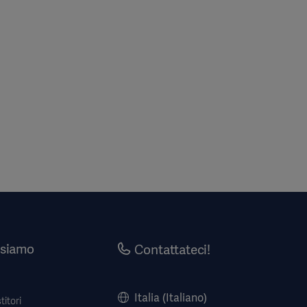
 siamo
Contattateci!
Italia (Italiano)
titori