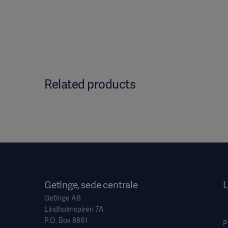
Related products
Getinge, sede centrale
L
Getinge AB
Lindholmspiren 7A
P.O. Box 8861
P