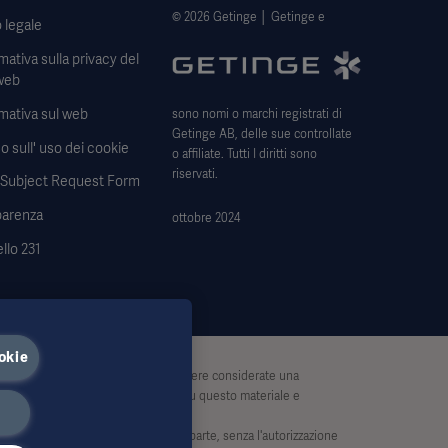
© 2026 Getinge │ Getinge e
 legale
mativa sulla privacy del
web
mativa sul web
sono nomi o marchi registrati di
Getinge AB, delle sue controllate
o sull' uso dei cookie
o affiliate. Tutti I diritti sono
riservati.
 Subject Request Form
parenza
ottobre 2024
llo 231
okie
 esaustive e pertanto non devono essere considerate una
 azione o omissione di terzi basata su questo materiale e
opiate o utilizzate, in tutto o in parte, senza l'autorizzazione