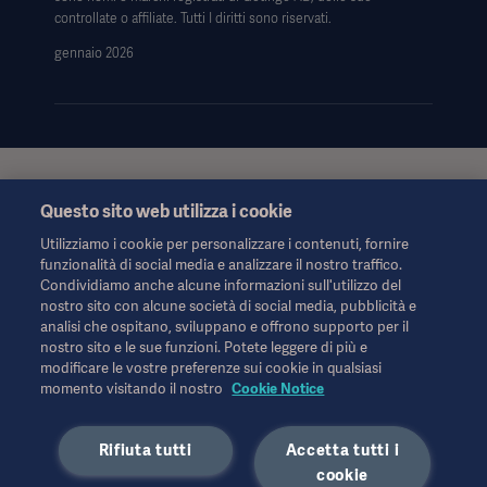
controllate o affiliate. Tutti I diritti sono riservati.
gennaio 2026
Queste informazioni sono rivolte esclusivamente agli operatori
Questo sito web utilizza i cookie
sanitari o ad altri professionisti e hanno uno scopo puramente
informativo, non sono esaustive e pertanto non devono essere
Utilizziamo i cookie per personalizzare i contenuti, fornire
considerate una sostituzione delle Istruzioni per l'uso, del
funzionalità di social media e analizzare il nostro traffico.
manuale di assistenza o della consulenza medica. Getinge non
Condividiamo anche alcune informazioni sull'utilizzo del
si assume alcuna responsabilità per qualsiasi azione o
nostro sito con alcune società di social media, pubblicità e
omissione di terzi basata su questo materiale e l'affidamento è
analisi che ospitano, sviluppano e offrono supporto per il
esclusivamente a rischio dell'utente.
nostro sito e le sue funzioni. Potete leggere di più e
Qualsiasi terapia, soluzione o prodotto menzionato potrebbe
modificare le vostre preferenze sui cookie in qualsiasi
non essere disponibile o consentito nel proprio Paese. Le
momento visitando il nostro
Cookie Notice
informazioni non possono essere copiate o utilizzate, in tutto o
in parte, senza l'autorizzazione scritta di Getinge.
Rifiuta tutti
Accetta tutti i
cookie
Queste informazioni sono destinate a un pubblico internazionale