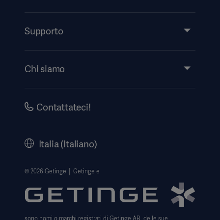
Prodotti e soluzioni
Servizi
Supporto
Approfondimenti
Eventi
Chi siamo
Ricerca eLabeling
Investitori
Security
Aviso legale
Contattateci!
Informativa sulla privacy del sito web
Informativa sul web
Italia (Italiano)
Avviso sull' uso dei cookie
Data Subject Request Form
© 2026 Getinge │ Getinge e
Trasparenza
Modello 231
sono nomi o marchi registrati di Getinge AB, delle sue