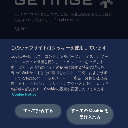
Cookie設定センター
は、Getinge AB またはその子会社、関連会社が所有もしくは許
データサブジェクト・リクエスト（英語）
可を得ている商標です。│All rights reserved.
2月 2025
このウェブサイトはクッキーを使用しています
Cookieを使用して、コンテンツをパーソナライズし、ソー
シャルメディア機能を提供し、トラフィックを分析しま
本情報は、専門家を対象とした情報提供のみを目的としているた
す。 また、お客様のサイトの使用に関する特定の情報を、
め、取扱説明書、サービスマニュアルまたは医療アドバイスの代
当社のWebサイトとその運用をホスト、開発、およびサポ
わりとして用いることはできません。ゲティンゲは、この資料に
ートする特定のソーシャルメディア、広告、分析会社と共
基づいて行われたいかなる者の行為または不作為に対しても、一
有します。 当社のウェブサイトにアクセスすると、いつで
切の責任または義務を負いません。ご使用になられる場合は、ご
も詳細を読んだり、Cookieの設定を変更したりできます。
自身の責任において行ってください。
Cookie Notice
ここに述べられたソリューションや製品は、国によっては利用で
きない、または許可されていない場合があります。ゲティンゲの
すべて拒否する
すべての Cookie を
書面による許可なく、本情報の全部または一部を複製または使用
することはできません。
受け入れる
本情報は、米国以外の方々を対象としています。