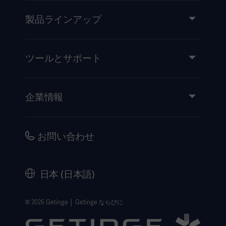
製品ラインアップ
製品とソリューション
サービス
ツールとサポート
知識と経験
イベント
企業情報
医療機器添付文書
IR情報（英語）
品質・安全情報
キャリア
お問い合わせ
販売代理店向け情報
コーポレートガバナンス（英語）
セキュリティ
歴史
日本 (日本語)
法的事項
ウェブサイト個人情報保護方針
© 2026 Getinge │ Getinge ならびに
利用規約