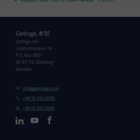
Getinge, 本部
Getinge AB
Lindholmspiren 7A
P.O. Box 8861
SE-417 56 Göteborg
Sweden
info@getinge.com
+46 10 335 0000
+46 10 335 5640