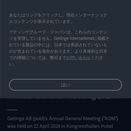
地域を選択
あなたはリンクをクリックし、現在インターナショナ
ルコンテンツが表示されています。
変更
ゲティンゲグループ・ジャパンは、これらのコンテン
ツを管理していません。Getinge Internationalに掲載さ
れている製品の中には、日本では承認されていないも
のが含まれている場合があります。より具体的な日本
での情報については、弊社まで
お問い合わせ
くださ
い。
はい
Annual General Meeting 2024
Getinge AB (publ)’s Annual General Meeting (“AGM”)
was held on 22 April 2024 in Kongresshallen, Hotel