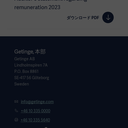
remuneration 2023
ダウンロード PDF
Getinge, 本部
Getinge AB
Lindholmspiren 7A
P.O. Box 8861
SE-417 56 Göteborg
Sweden
info@getinge.com
+46 10 335 0000
+46 10 335 5640