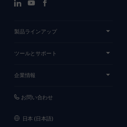
製品ラインアップ
製品とソリューション
サービス
ツールとサポート
知識と経験
イベント
企業情報
医療機器添付文書
IR情報（英語）
品質・安全情報
キャリア
お問い合わせ
販売代理店向け情報
コーポレートガバナンス（英語）
セキュリティ
歴史
日本 (日本語)
法的事項