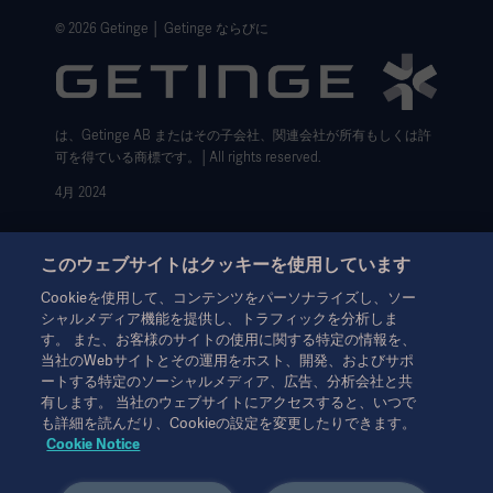
ウェブサイト個人情報保護方針
© 2026 Getinge │ Getinge ならびに
利用規約
Cookie設定センター
は、Getinge AB またはその子会社、関連会社が所有もしくは許
データサブジェクト・リクエスト（英語）
可を得ている商標です。│All rights reserved.
4月 2024
このウェブサイトはクッキーを使用しています
Cookieを使用して、コンテンツをパーソナライズし、ソー
シャルメディア機能を提供し、トラフィックを分析しま
本情報は、専門家を対象とした情報提供のみを目的としているた
す。 また、お客様のサイトの使用に関する特定の情報を、
め、取扱説明書、サービスマニュアルまたは医療アドバイスの代
当社のWebサイトとその運用をホスト、開発、およびサポ
わりとして用いることはできません。ゲティンゲは、この資料に
ートする特定のソーシャルメディア、広告、分析会社と共
基づいて行われたいかなる者の行為または不作為に対しても、一
有します。 当社のウェブサイトにアクセスすると、いつで
切の責任または義務を負いません。ご使用になられる場合は、ご
も詳細を読んだり、Cookieの設定を変更したりできます。
自身の責任において行ってください。
Cookie Notice
ここに述べられたソリューションや製品は、国によっては利用で
きない、または許可されていない場合があります。ゲティンゲの