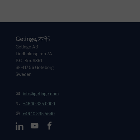
Getinge, 本部
Getinge AB
Lindholmspiren 7A
P.O. Box 8861
SE-417 56 Göteborg
Sweden
info@getinge.com
+46 10 335 0000
+46 10 335 5640