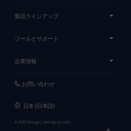
製品ラインアップ
製品とソリューション
サービス
ツールとサポート
知識と経験
イベント
企業情報
医療機器添付文書
IR情報（英語）
品質・安全情報
キャリア
お問い合わせ
販売代理店向け情報
コーポレートガバナンス（英語）
セキュリティ
歴史
日本 (日本語)
法的事項
ウェブサイト個人情報保護方針
© 2026 Getinge │ Getinge ならびに