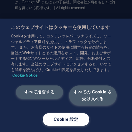
は、Getinge AB またはその子会社、関連会社が所有もしくは許
データサブジェクト・リクエスト（英語）
可を得ている商標です。│All rights reserved.
このウェブサイトはクッキーを使用しています
Cookieを使用して、コンテンツをパーソナライズし、ソー
シャルメディア機能を提供し、トラフィックを分析しま
本情報は、専門家を対象とした情報提供のみを目的としているた
す。 また、お客様のサイトの使用に関する特定の情報を、
め、取扱説明書、サービスマニュアルまたは医療アドバイスの代
当社のWebサイトとその運用をホスト、開発、およびサポ
わりとして用いることはできません。ゲティンゲは、この資料に
ートする特定のソーシャルメディア、広告、分析会社と共
基づいて行われたいかなる者の行為または不作為に対しても、一
有します。 当社のウェブサイトにアクセスすると、いつで
切の責任または義務を負いません。ご使用になられる場合は、ご
も詳細を読んだり、Cookieの設定を変更したりできます。
自身の責任において行ってください。
Cookie Notice
ここに述べられたソリューションや製品は、国によっては利用で
きない、または許可されていない場合があります。ゲティンゲの
すべて拒否する
すべての Cookie を
書面による許可なく、本情報の全部または一部を複製または使用
受け入れる
することはできません。
本情報は、米国以外の方々を対象としています。
ここに述べられた見解、意見、主張は発言者のものであり、必ず
しもゲティンゲの見解を反映、代表するものではありません。
Cookie 設定