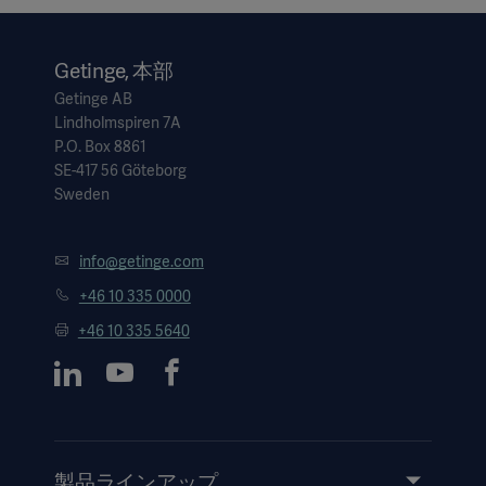
Getinge, 本部
Getinge AB
Lindholmspiren 7A
P.O. Box 8861
SE-417 56 Göteborg
Sweden
info@getinge.com
+46 10 335 0000
+46 10 335 5640
製品ラインアップ