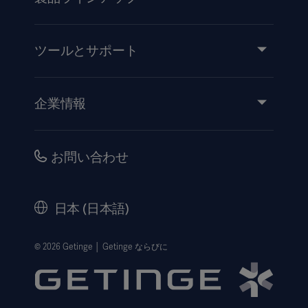
製品とソリューション
サービス
ツールとサポート
知識と経験
イベント
企業情報
医療機器添付文書
IR情報（英語）
品質・安全情報
キャリア
お問い合わせ
販売代理店向け情報
コーポレートガバナンス（英語）
セキュリティ
歴史
日本 (日本語)
法的事項
ウェブサイト個人情報保護方針
© 2026 Getinge │ Getinge ならびに
利用規約
Cookie設定センター