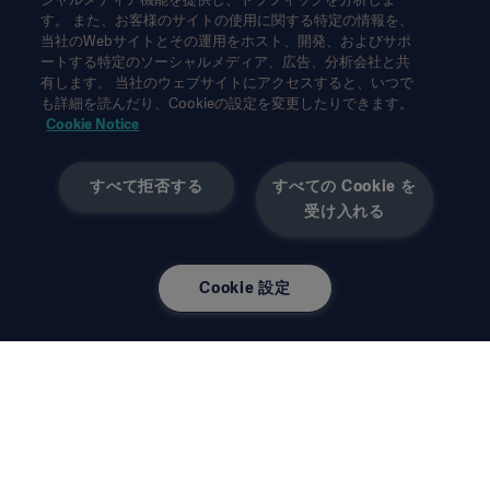
本情報は、専門家を対象とした情報提供のみを目的としているた
す。 また、お客様のサイトの使用に関する特定の情報を、
め、取扱説明書、サービスマニュアルまたは医療アドバイスの代
当社のWebサイトとその運用をホスト、開発、およびサポ
わりとして用いることはできません。ゲティンゲは、この資料に
ートする特定のソーシャルメディア、広告、分析会社と共
基づいて行われたいかなる者の行為または不作為に対しても、一
有します。 当社のウェブサイトにアクセスすると、いつで
切の責任または義務を負いません。ご使用になられる場合は、ご
も詳細を読んだり、Cookieの設定を変更したりできます。
自身の責任において行ってください。
Cookie Notice
ここに述べられたソリューションや製品は、国によっては利用で
きない、または許可されていない場合があります。ゲティンゲの
すべて拒否する
すべての Cookie を
書面による許可なく、本情報の全部または一部を複製または使用
受け入れる
することはできません。
本情報は、米国以外の方々を対象としています。
ここに述べられた見解、意見、主張は発言者のものであり、必ず
しもゲティンゲの見解を反映、代表するものではありません。
Cookie 設定