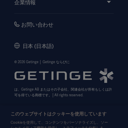
企業情報
医療機器添付文書
IR情報（英語）
品質・安全情報
キャリア
お問い合わせ
販売代理店向け情報
コーポレートガバナンス（英語）
セキュリティ
歴史
日本 (日本語)
法的事項
ウェブサイト個人情報保護方針
© 2026 Getinge │ Getinge ならびに
利用規約
Cookie設定センター
は、Getinge AB またはその子会社、関連会社が所有もしくは許
データサブジェクト・リクエスト（英語）
可を得ている商標です。│All rights reserved.
このウェブサイトはクッキーを使用しています
Cookieを使用して、コンテンツをパーソナライズし、ソー
シャルメディア機能を提供し、トラフィックを分析しま