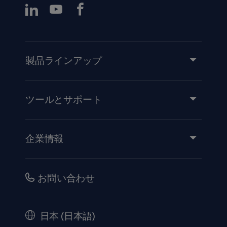
製品ラインアップ
製品とソリューション
サービス
ツールとサポート
知識と経験
イベント
企業情報
医療機器添付文書
IR情報（英語）
品質・安全情報
キャリア
お問い合わせ
販売代理店向け情報
コーポレートガバナンス（英語）
セキュリティ
歴史
日本 (日本語)
法的事項