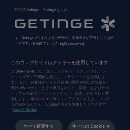
ウェブサイト個人情報保護方針
© 2026 Getinge │ Getinge ならびに
利用規約
Cookie設定センター
は、Getinge AB またはその子会社、関連会社が所有もしくは許
データサブジェクト・リクエスト（英語）
可を得ている商標です。│All rights reserved.
このウェブサイトはクッキーを使用しています
Cookieを使用して、コンテンツをパーソナライズし、ソー
シャルメディア機能を提供し、トラフィックを分析しま
本情報は、専門家を対象とした情報提供のみを目的としているた
す。 また、お客様のサイトの使用に関する特定の情報を、
め、取扱説明書、サービスマニュアルまたは医療アドバイスの代
当社のWebサイトとその運用をホスト、開発、およびサポ
わりとして用いることはできません。ゲティンゲは、この資料に
ートする特定のソーシャルメディア、広告、分析会社と共
基づいて行われたいかなる者の行為または不作為に対しても、一
有します。 当社のウェブサイトにアクセスすると、いつで
切の責任または義務を負いません。ご使用になられる場合は、ご
も詳細を読んだり、Cookieの設定を変更したりできます。
自身の責任において行ってください。
Cookie Notice
ここに述べられたソリューションや製品は、国によっては利用で
きない、または許可されていない場合があります。ゲティンゲの
すべて拒否する
すべての Cookie を
書面による許可なく、本情報の全部または一部を複製または使用