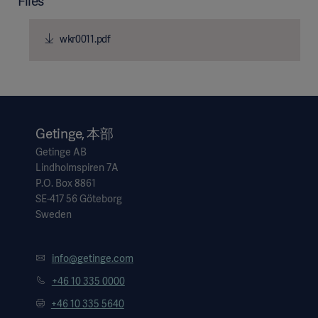
Files
wkr0011.pdf
Getinge, 本部
Getinge AB
Lindholmspiren 7A
P.O. Box 8861
SE-417 56 Göteborg
Sweden
info@getinge.com
+46 10 335 0000
+46 10 335 5640