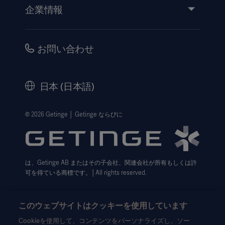
イベント
企業情報
医療機器添付文書
IR情報（英語）
品質・安全情報
キャリア
お問い合わせ
販売代理店向け情報
コーポレートガバナンス（英語）
セキュリティ
歴史
日本 (日本語)
法的事項
ウェブサイト個人情報保護方針
© 2026 Getinge │ Getinge ならびに
利用規約
Cookie設定センター
は、Getinge AB またはその子会社、関連会社が所有もしくは許
データサブジェクト・リクエスト（英語）
可を得ている商標です。│All rights reserved.
このウェブサイトはクッキーを使用しています
Cookieを使用して、コンテンツをパーソナライズし、ソー