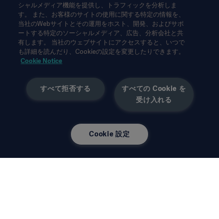
シャルメディア機能を提供し、トラフィックを分析しま
本情報は、専門家を対象とした情報提供のみを目的としているた
す。 また、お客様のサイトの使用に関する特定の情報を、
め、取扱説明書、サービスマニュアルまたは医療アドバイスの代
当社のWebサイトとその運用をホスト、開発、およびサポ
わりとして用いることはできません。ゲティンゲは、この資料に
ートする特定のソーシャルメディア、広告、分析会社と共
基づいて行われたいかなる者の行為または不作為に対しても、一
有します。 当社のウェブサイトにアクセスすると、いつで
切の責任または義務を負いません。ご使用になられる場合は、ご
も詳細を読んだり、Cookieの設定を変更したりできます。
自身の責任において行ってください。
Cookie Notice
ここに述べられたソリューションや製品は、国によっては利用で
きない、または許可されていない場合があります。ゲティンゲの
すべて拒否する
すべての Cookie を
書面による許可なく、本情報の全部または一部を複製または使用
受け入れる
することはできません。
本情報は、米国以外の方々を対象としています。
ここに述べられた見解、意見、主張は発言者のものであり、必ず
しもゲティンゲの見解を反映、代表するものではありません。
Cookie 設定