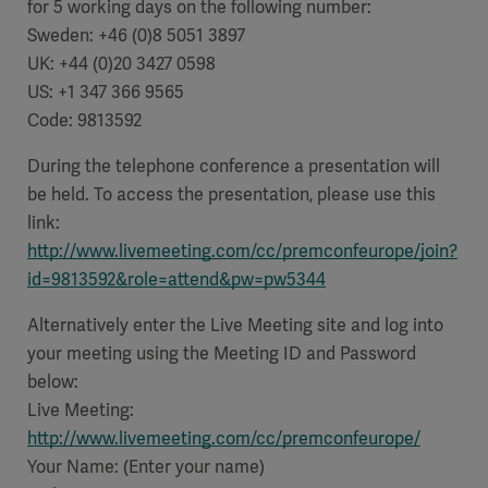
for 5 working days on the following number:
Sweden:
+46 (0)8 5051 3897
UK:
+44 (0)20 3427 0598
US:
+1 347 366 9565
Code: 9813592
During the telephone conference a presentation will
be held. To access the presentation, please use this
link:
http://www.livemeeting.com/cc/premconfeurope/join?
id=9813592&role=attend&pw=pw5344
Alternatively enter the Live Meeting site and log into
your meeting using the Meeting ID and Password
below:
Live Meeting:
http://www.livemeeting.com/cc/premconfeurope/
Your Name: (Enter your name)