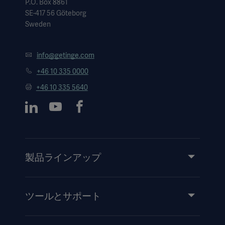
P.O. Box 8861
SE-417 56 Göteborg
Sweden
info@getinge.com
+46 10 335 0000
+46 10 335 5640
製品ラインアップ
製品とソリューション
サービス
ツールとサポート
知識と経験