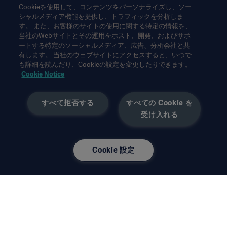
Cookieを使用して、コンテンツをパーソナライズし、ソー
シャルメディア機能を提供し、トラフィックを分析しま
本情報は、専門家を対象とした情報提供のみを目的としているた
す。 また、お客様のサイトの使用に関する特定の情報を、
め、取扱説明書、サービスマニュアルまたは医療アドバイスの代
当社のWebサイトとその運用をホスト、開発、およびサポ
わりとして用いることはできません。ゲティンゲは、この資料に
ートする特定のソーシャルメディア、広告、分析会社と共
基づいて行われたいかなる者の行為または不作為に対しても、一
有します。 当社のウェブサイトにアクセスすると、いつで
切の責任または義務を負いません。ご使用になられる場合は、ご
も詳細を読んだり、Cookieの設定を変更したりできます。
自身の責任において行ってください。
Cookie Notice
ここに述べられたソリューションや製品は、国によっては利用で
きない、または許可されていない場合があります。ゲティンゲの
すべて拒否する
すべての Cookie を
書面による許可なく、本情報の全部または一部を複製または使用
受け入れる
することはできません。
本情報は、米国以外の方々を対象としています。
ここに述べられた見解、意見、主張は発言者のものであり、必ず
しもゲティンゲの見解を反映、代表するものではありません。
Cookie 設定