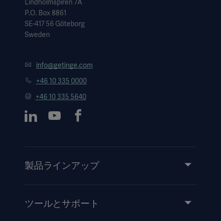
Lindholmspiren 7A
P.O. Box 8861
SE-417 56 Göteborg
Sweden
info@getinge.com
+46 10 335 0000
+46 10 335 5640
製品ラインアップ
製品とソリューション
サービス
ツールとサポート
知識と経験