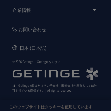
イベント
企業情報
医療機器添付文書
IR情報（英語）
品質・安全情報
キャリア
お問い合わせ
販売代理店向け情報
コーポレートガバナンス（英語）
セキュリティ
歴史
日本 (日本語)
法的事項
ウェブサイト個人情報保護方針
© 2026 Getinge │ Getinge ならびに
利用規約
Cookie設定センター
は、Getinge AB またはその子会社、関連会社が所有もしくは許
データサブジェクト・リクエスト（英語）
可を得ている商標です。│All rights reserved.
このウェブサイトはクッキーを使用しています