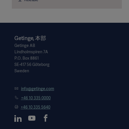
Getinge, 本部
Getinge AB
Lindholmspiren 7A
P.O. Box 8861
SE-417 56 Göteborg
Sweden
info@getinge.com
+46 10 335 0000
+46 10 335 5640