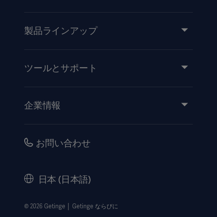
製品ラインアップ
製品とソリューション
サービス
ツールとサポート
知識と経験
イベント
企業情報
医療機器添付文書
IR情報（英語）
品質・安全情報
キャリア
お問い合わせ
販売代理店向け情報
コーポレートガバナンス（英語）
セキュリティ
歴史
日本 (日本語)
法的事項
ウェブサイト個人情報保護方針
© 2026 Getinge │ Getinge ならびに