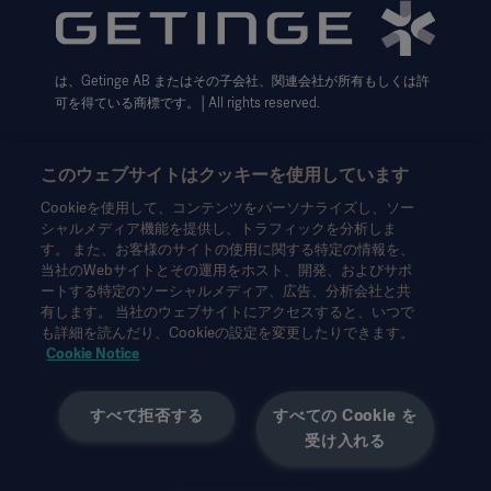
利用規約
Cookie設定センター
は、Getinge AB またはその子会社、関連会社が所有もしくは許
データサブジェクト・リクエスト（英語）
可を得ている商標です。│All rights reserved.
このウェブサイトはクッキーを使用しています
Cookieを使用して、コンテンツをパーソナライズし、ソー
シャルメディア機能を提供し、トラフィックを分析しま
本情報は、専門家を対象とした情報提供のみを目的としているた
す。 また、お客様のサイトの使用に関する特定の情報を、
め、取扱説明書、サービスマニュアルまたは医療アドバイスの代
当社のWebサイトとその運用をホスト、開発、およびサポ
わりとして用いることはできません。ゲティンゲは、この資料に
ートする特定のソーシャルメディア、広告、分析会社と共
基づいて行われたいかなる者の行為または不作為に対しても、一
有します。 当社のウェブサイトにアクセスすると、いつで
切の責任または義務を負いません。ご使用になられる場合は、ご
も詳細を読んだり、Cookieの設定を変更したりできます。
自身の責任において行ってください。
Cookie Notice
ここに述べられたソリューションや製品は、国によっては利用で
きない、または許可されていない場合があります。ゲティンゲの
すべて拒否する
すべての Cookie を
書面による許可なく、本情報の全部または一部を複製または使用
受け入れる
することはできません。
本情報は、米国以外の方々を対象としています。
ここに述べられた見解、意見、主張は発言者のものであり、必ず