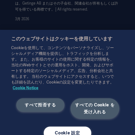
は、Getinge AB またはその子会社、関連会社が所有もしくは許
データサブジェクト・リクエスト（英語）
可を得ている商標です。│All rights reserved.
3月 2026
このウェブサイトはクッキーを使用しています
Cookieを使用して、コンテンツをパーソナライズし、ソー
シャルメディア機能を提供し、トラフィックを分析しま
本情報は、専門家を対象とした情報提供のみを目的としているた
す。 また、お客様のサイトの使用に関する特定の情報を、
め、取扱説明書、サービスマニュアルまたは医療アドバイスの代
当社のWebサイトとその運用をホスト、開発、およびサポ
わりとして用いることはできません。ゲティンゲは、この資料に
ートする特定のソーシャルメディア、広告、分析会社と共
基づいて行われたいかなる者の行為または不作為に対しても、一
有します。 当社のウェブサイトにアクセスすると、いつで
切の責任または義務を負いません。ご使用になられる場合は、ご
も詳細を読んだり、Cookieの設定を変更したりできます。
自身の責任において行ってください。
Cookie Notice
ここに述べられたソリューションや製品は、国によっては利用で
きない、または許可されていない場合があります。ゲティンゲの
すべて拒否する
すべての Cookie を
書面による許可なく、本情報の全部または一部を複製または使用
することはできません。
受け入れる
本情報は、米国以外の方々を対象としています。
ここに述べられた見解、意見、主張は発言者のものであり、必ず
しもゲティンゲの見解を反映、代表するものではありません。
Cookie 設定