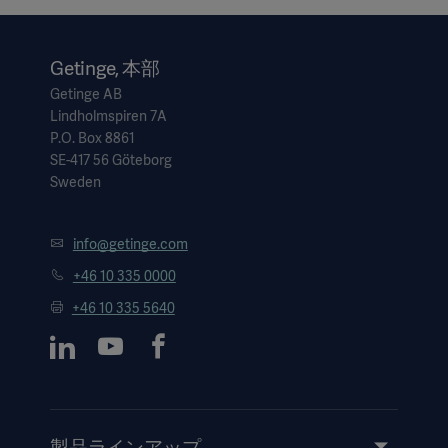
Getinge, 本部
Getinge AB
Lindholmspiren 7A
P.O. Box 8861
SE-417 56 Göteborg
Sweden
info@getinge.com
+46 10 335 0000
+46 10 335 5640
製品ラインアップ