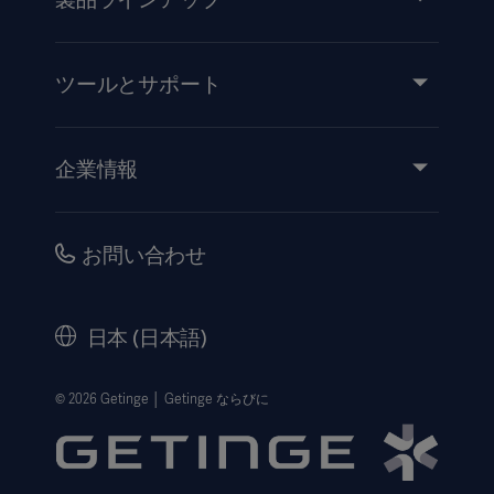
製品とソリューション
サービス
ツールとサポート
知識と経験
イベント
企業情報
医療機器添付文書
IR情報（英語）
品質・安全情報
キャリア
お問い合わせ
販売代理店向け情報
コーポレートガバナンス（英語）
セキュリティ
歴史
日本 (日本語)
法的事項
ウェブサイト個人情報保護方針
© 2026 Getinge │ Getinge ならびに
利用規約
Cookie設定センター