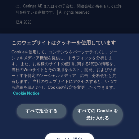
は、Getinge AB またはその子会社、関連会社が所有もしくは許
データサブジェクト・リクエスト（英語）
可を得ている商標です。│All rights reserved.
12月 2025
このウェブサイトはクッキーを使用しています
Cookieを使用して、コンテンツをパーソナライズし、ソー
シャルメディア機能を提供し、トラフィックを分析しま
本情報は、専門家を対象とした情報提供のみを目的としているた
す。 また、お客様のサイトの使用に関する特定の情報を、
め、取扱説明書、サービスマニュアルまたは医療アドバイスの代
当社のWebサイトとその運用をホスト、開発、およびサポ
わりとして用いることはできません。ゲティンゲは、この資料に
ートする特定のソーシャルメディア、広告、分析会社と共
基づいて行われたいかなる者の行為または不作為に対しても、一
有します。 当社のウェブサイトにアクセスすると、いつで
切の責任または義務を負いません。ご使用になられる場合は、ご
も詳細を読んだり、Cookieの設定を変更したりできます。
自身の責任において行ってください。
Cookie Notice
ここに述べられたソリューションや製品は、国によっては利用で
きない、または許可されていない場合があります。ゲティンゲの
すべて拒否する
すべての Cookie を
書面による許可なく、本情報の全部または一部を複製または使用
受け入れる
することはできません。
本情報は、米国以外の方々を対象としています。
ここに述べられた見解、意見、主張は発言者のものであり、必ず
しもゲティンゲの見解を反映、代表するものではありません。