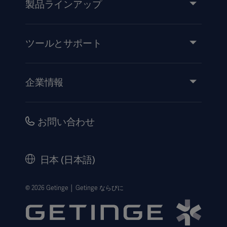
製品ラインアップ
製品とソリューション
サービス
ツールとサポート
知識と経験
イベント
企業情報
医療機器添付文書
IR情報（英語）
品質・安全情報
キャリア
お問い合わせ
販売代理店向け情報
コーポレートガバナンス（英語）
セキュリティ
歴史
日本 (日本語)
法的事項
ウェブサイト個人情報保護方針
© 2026 Getinge │ Getinge ならびに
利用規約
Cookie設定センター