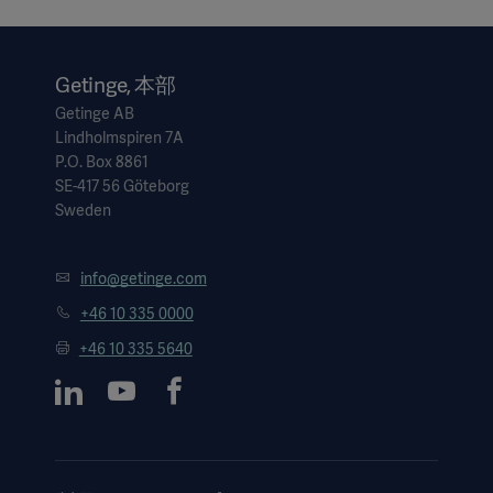
Getinge, 本部
Getinge AB
Lindholmspiren 7A
P.O. Box 8861
SE-417 56 Göteborg
Sweden
info@getinge.com
+46 10 335 0000
+46 10 335 5640