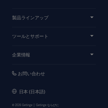
4. Schrage, et al. Impella Support for Cardiogenic Shock.
10.1161/CIRCULATIONAHA.118.036614.
製品ラインアップ
5. Kapur et al. Hemodynamic Effects of Standard Versus
製品とソリューション
Larger-Capacity Intraaortic Balloon Counterpulsation
サービス
ツールとサポート
Pumps. J INVASIVE CARDIOL 2015;27(4):182-188.
知識と経験
6. Baran et al. Differential Responses to Larger Volume
イベント
企業情報
Intraaortic Balloon Counterpulsation: Hemodynamic and
医療機器添付文書
IR情報（英語）
Clinical Outcomes. CATHETER CARDIOVASC IINTERV.
品質・安全情報
2017;1–8. (The mean increase in cardiac output with the
キャリア
お問い合わせ
MEGA 50 IABC was 1.6 +/-)
販売代理店向け情報
コーポレートガバナンス（英語）
セキュリティ
歴史
日本 (日本語)
法的事項
ウェブサイト個人情報保護方針
© 2026 Getinge │ Getinge ならびに