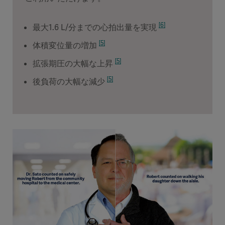
[6]
最大1.6 L/分までの心拍出量を実現
[5]
体積変位量の増加
[5]
拡張期圧の大幅な上昇
[5]
後負荷の大幅な減少