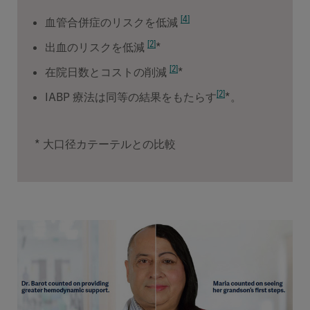
[4]
血管合併症のリスクを低減
[2]
出血のリスクを低減
*
[2]
在院日数とコストの削減
*
[2]
IABP 療法は同等の結果をもたらす
*。
* 大口径カテーテルとの比較