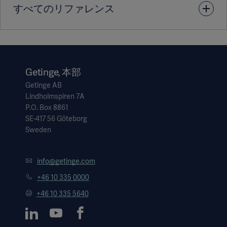
すべてのリファレンス
1. Data on file.
Getinge, 本部
2. Redfors et al. Mortality, Length of Stay, and Cost
Getinge AB
Implications of Procedural Bleeding Aer Percutaneous
Lindholmspiren 7A
Interventions Using Large-Bore Catheters. JAMA
P.O. Box 8861
Cardiology. 2017;2(7):798-802. doi:
SE-417 56 Göteborg
10.1001/jamacardio.2017.0265
Sweden
3. Amin AP, Spertus JA, Curtis JP, et al. The evolving
info@getinge.com
landscape of Impella use in the United States among
+46 10 335 0000
patients undergoing percutaneous coronary intervention
+46 10 335 5640
with mechanical circulatory support. Circulation. 2019;
Epub ahead of print.