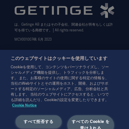
利用規約
Cookie設定センター
は、Getinge AB またはその子会社、関連会社が所有もしくは許
データサブジェクト・リクエスト（英語）
可を得ている商標です。│All rights reserved.
MCV00100748. 6月 2023
このウェブサイトはクッキーを使用しています
Cookieを使用して、コンテンツをパーソナライズし、ソー
シャルメディア機能を提供し、トラフィックを分析しま
本情報は、専門家を対象とした情報提供のみを目的としているた
す。 また、お客様のサイトの使用に関する特定の情報を、
め、取扱説明書、サービスマニュアルまたは医療アドバイスの代
当社のWebサイトとその運用をホスト、開発、およびサポ
わりとして用いることはできません。ゲティンゲは、この資料に
ートする特定のソーシャルメディア、広告、分析会社と共
基づいて行われたいかなる者の行為または不作為に対しても、一
有します。 当社のウェブサイトにアクセスすると、いつで
切の責任または義務を負いません。ご使用になられる場合は、ご
も詳細を読んだり、Cookieの設定を変更したりできます。
自身の責任において行ってください。
Cookie Notice
ここに述べられたソリューションや製品は、国によっては利用で
きない、または許可されていない場合があります。ゲティンゲの
すべて拒否する
すべての Cookie を
書面による許可なく、本情報の全部または一部を複製または使用
することはできません。
受け入れる