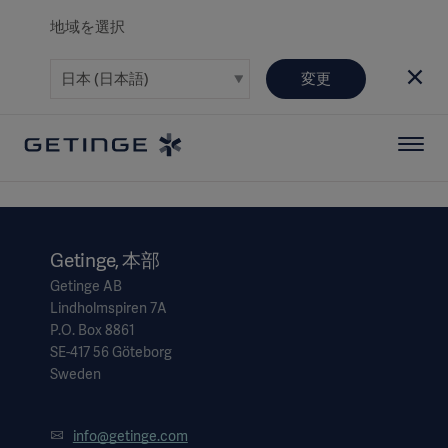
地域を選択
変更
Getinge, 本部
Getinge AB
Lindholmspiren 7A
P.O. Box 8861
SE-417 56 Göteborg
Sweden
info@getinge.com