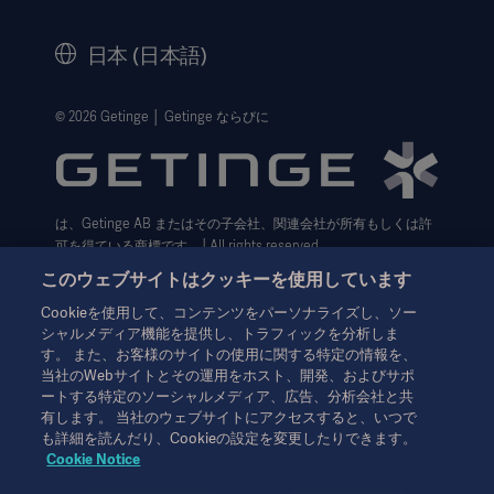
セキュリティ
歴史
日本 (日本語)
法的事項
ウェブサイト個人情報保護方針
© 2026 Getinge │ Getinge ならびに
利用規約
Cookie設定センター
は、Getinge AB またはその子会社、関連会社が所有もしくは許
データサブジェクト・リクエスト（英語）
可を得ている商標です。│All rights reserved.
このウェブサイトはクッキーを使用しています
3月 2024
Cookieを使用して、コンテンツをパーソナライズし、ソー
シャルメディア機能を提供し、トラフィックを分析しま
す。 また、お客様のサイトの使用に関する特定の情報を、
当社のWebサイトとその運用をホスト、開発、およびサポ
ートする特定のソーシャルメディア、広告、分析会社と共
有します。 当社のウェブサイトにアクセスすると、いつで
本情報は、専門家を対象とした情報提供のみを目的としているた
も詳細を読んだり、Cookieの設定を変更したりできます。
め、取扱説明書、サービスマニュアルまたは医療アドバイスの代
Cookie Notice
わりとして用いることはできません。ゲティンゲは、この資料に
基づいて行われたいかなる者の行為または不作為に対しても、一