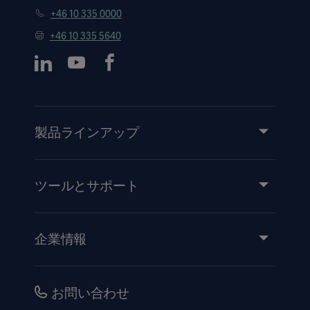
+46 10 335 0000
+46 10 335 5640
製品ラインアップ
製品とソリューション
サービス
ツールとサポート
知識と経験
イベント
企業情報
医療機器添付文書
IR情報（英語）
品質・安全情報
キャリア
お問い合わせ
販売代理店向け情報
コーポレートガバナンス（英語）