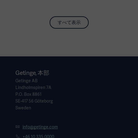
すべて表示
Getinge, 本部
Getinge AB
Lindholmspiren 7A
P.O. Box 8861
SE-417 56 Göteborg
Sweden
info@getinge.com
+46 10 335 0000