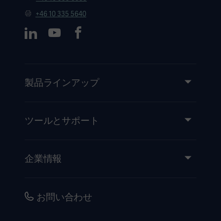
+46 10 335 5640
製品ラインアップ
製品とソリューション
サービス
ツールとサポート
知識と経験
イベント
企業情報
医療機器添付文書
IR情報（英語）
品質・安全情報
キャリア
お問い合わせ
販売代理店向け情報
コーポレートガバナンス（英語）