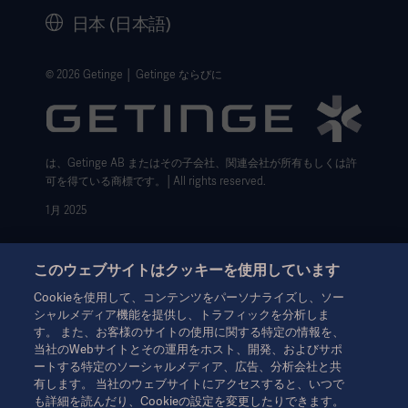
セキュリティ
歴史
日本 (日本語)
法的事項
ウェブサイト個人情報保護方針
© 2026 Getinge │ Getinge ならびに
利用規約
Cookie設定センター
は、Getinge AB またはその子会社、関連会社が所有もしくは許
データサブジェクト・リクエスト（英語）
可を得ている商標です。│All rights reserved.
1月 2025
このウェブサイトはクッキーを使用しています
Cookieを使用して、コンテンツをパーソナライズし、ソー
シャルメディア機能を提供し、トラフィックを分析しま
本情報は、専門家を対象とした情報提供のみを目的としているた
す。 また、お客様のサイトの使用に関する特定の情報を、
め、取扱説明書、サービスマニュアルまたは医療アドバイスの代
当社のWebサイトとその運用をホスト、開発、およびサポ
わりとして用いることはできません。ゲティンゲは、この資料に
ートする特定のソーシャルメディア、広告、分析会社と共
基づいて行われたいかなる者の行為または不作為に対しても、一
有します。 当社のウェブサイトにアクセスすると、いつで
切の責任または義務を負いません。ご使用になられる場合は、ご
も詳細を読んだり、Cookieの設定を変更したりできます。