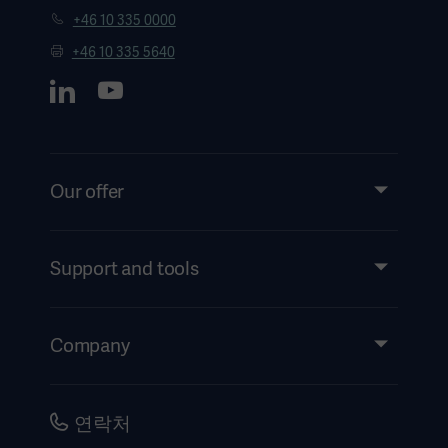
+46 10 335 0000
+46 10 335 5640
Our offer
Products and Solutions
Services
Support and tools
Insights
Events
Company
Instructions For Use/Patient Information
Investors
Security
Careers
연락처
Corporate Governance