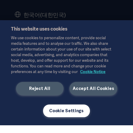
History
한국어(대한민국)
Legal Information
This website uses cookies
Website Privacy Policy
© Copyright 2026 Getinge AB
We use cookies to personalize content, provide social
Website use disclaimer
media features and to analyse our traffic. We also share
certain information about your use of our site with select
Cookie Notice
social media, advertising, and analytics companies that
모든 지적 재산권을 포함한 모든 권리는 유보됩니다.
host, develop, and offer support for our website and its
Data Subject Request Form
functions. You can read more and change your cookie
6월 2026
preferences at any time by visiting our
Cookie Notice
Reject All
Accept All Cookies
사용된 모든 이미지는 설명의 목적으로만 사용되었으며 제품 또는
Cookie Settings
사용을 정확하게 나타내지 않을 수 있습니다.