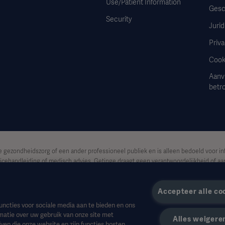
Use/Patient Information
Gesc
Security
Jurid
Priva
Cook
Aanv
betr
e gezondheidszorg of een ander professioneel publiek en is alleen bedoeld voor in
icehandleiding of medisch advies. Getinge draagt geen verantwoordelijkheid of aan
sico van de gebruiker.
Accepteer alle co
et beschikbaar of toegestaan is in uw land. Informatie mag niet geheel of gedeelte
uncties voor sociale media aan te bieden en ons
matie over uw gebruik van onze site met
Alles weigere
de VS.
ven die onze website en zijn functies hosten,