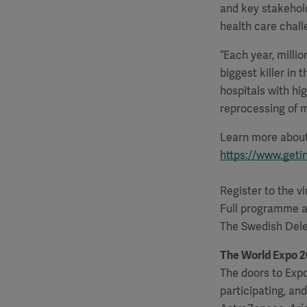
and key stakehold
health care chall
“Each year, milli
biggest killer in
hospitals with hi
reprocessing of 
Learn more about
https://www.get
Register to the 
Full programme 
The Swedish Del
The World Expo 2
The doors to Expo
participating, and