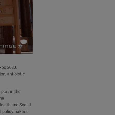
xpo 2020,
on, antibiotic
 part in the
the
ealth and Social
ial policymakers