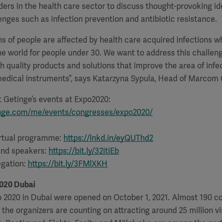
ers in the health care sector to discuss thought-provoking id
enges such as infection prevention and antibiotic resistance.
ons of people are affected by health care acquired infections wh
 the world for people under 30. We want to address this challen
gh quality products and solutions that improve the area of infe
medical instruments”, says Katarzyna Sypula, Head of Marco
 Getinge’s events at Expo2020:
inge.com/me/events/congresses/expo2020/
virtual programme:
https://lnkd.in/eyQUThd2
and speakers:
https://bit.ly/32itiEb
egation:
https://bit.ly/3FMlXKH
020 Dubai
 2020 in Dubai were opened on October 1, 2021. Almost 190 co
 the organizers are counting on attracting around 25 million vi