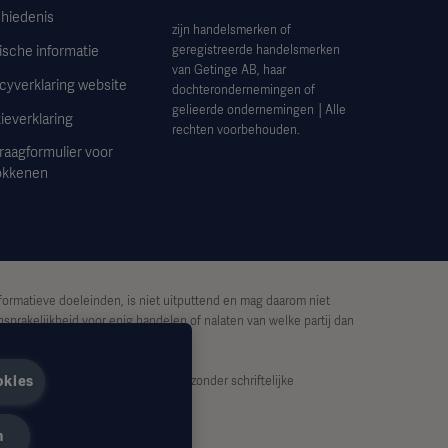
hiedenis
zijn handelsmerken of
ische informatie
geregistreerde handelsmerken
van Getinge AB, haar
cyverklaring website
dochterondernemingen of
gelieerde ondernemingen │Alle
ieverklaring
rechten voorbehouden.
raagformulier voor
okkenen
formatieve doeleinden, is niet uitputtend en mag daarom niet
sprakelijkheid voor enig handelen of nalaten van welke partij dan
okies
lijk worden gekopieerd of gebruikt zonder schriftelijke
n