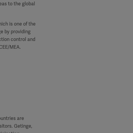
eas to the global
ich is one of the
ge by providing
ction control and
m CEE/MEA.
untries are
sitors. Getinge,