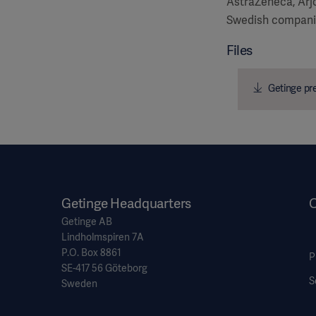
AstraZeneca, Arjo
Swedish compani
Files
Getinge pre
Getinge Headquarters
Getinge AB
Lindholmspiren 7A
P.O. Box 8861
P
SE-417 56 Göteborg
S
Sweden