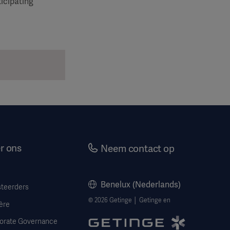
icipating
r ons
Neem contact op
Benelux (Nederlands)
steerders
© 2026 Getinge │ Getinge en
ère
orate Governance