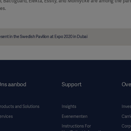
, Bactiguard, Elekta, Essity, and Mölnlycke are among the part
es.
sent in the Swedish Pavilion at Expo 2020 in Dubai
Ons aanbod
Support
Ove
roducts and Solutions
Insights
Inve
ervices
Evenementen
Carri
Instructions For
Corp