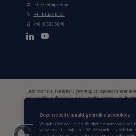
info@getinge.com
+46 10 335 0000
+46 10 335 5640
Deze informatie is uitsluitend gericht op beroepsbeoefenaren in d
worden gebruikt als vervanging van de gebruiksaanwijzing, de serv
ook op basis van dit materiaal, en vertrouwen is uitsluitend voor ri
Deze website maakt gebruik van cookies
Het is mogelijk dat een genoemde therapie, oplossing of product ni
toestemming van Getinge.
We gebruiken cookies om de inhoud te personaliseren, f
webverkeer te analyseren. We delen ook bepaalde infor
Deze informatie is bedoeld voor een internationaal publiek buiten 
geselecteerde sociale media-, reclame- en analysebedrij