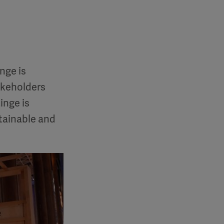
nge is
akeholders
inge is
stainable and