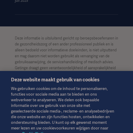
juli 2025
Deze informatie is uitsluitend gericht op beroepsbeoefenaren in
de gezondheidszorg of een ander professioneel publiek en is
alleen bedoeld voor informatieve doeleinden, is niet uitputtend
en mag daarom niet worden gebruikt als vervanging van de
gebruiksaanwijzing, de servicehandleiding of medisch advies.
Getinge draagt geen verantwoordelijkheid of aansprakelijkheid
voor enig handelen of nalaten van welke partij dan ook op basis
Deze website maakt gebruik van cookies
van dit materiaal, en vertrouwen is uitsluitend voor risico van de
gebruiker.
We gebruiken cookies om de inhoud te personaliseren,
functies voor sociale media aan te bieden en ons
Het is mogelijk dat een genoemde therapie, oplossing of
webverkeer te analyseren. We delen ook bepaalde
product niet beschikbaar of toegestaan is in uw land. Informatie
informatie over uw gebruik van onze site met
mag niet geheel of gedeeltelijk worden gekopieerd of gebruikt
geselecteerde sociale media-, reclame- en analysebedrijven
zonder schriftelijke toestemming van Getinge.
die onze website en zijn functies hosten, ontwikkelen en
ondersteuning bieden. U kunt op elk gewenst moment
Deze informatie is bedoeld voor een internationaal publiek
meer lezen en uw cookievoorkeuren wijzigen door naar