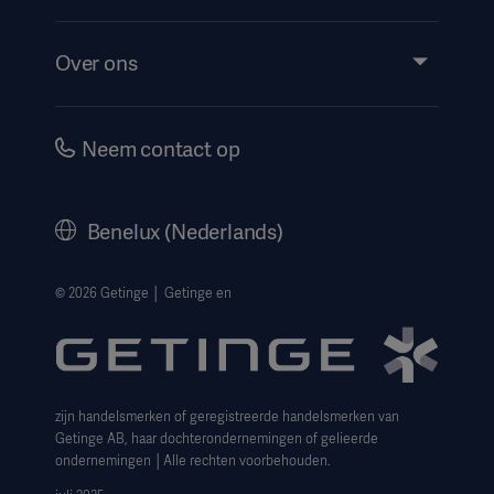
Insights
Evenementen
Over ons
Instructions For Use/Patient Information
Investeerders
Security
Carrière
Neem contact op
Corporate Governance
Geschiedenis
Benelux (Nederlands)
Juridische informatie
Privacyverklaring website
© 2026 Getinge │ Getinge en
Cookieverklaring
Aanvraagformulier voor betrokkenen
zijn handelsmerken of geregistreerde handelsmerken van
Getinge AB, haar dochterondernemingen of gelieerde
ondernemingen │Alle rechten voorbehouden.