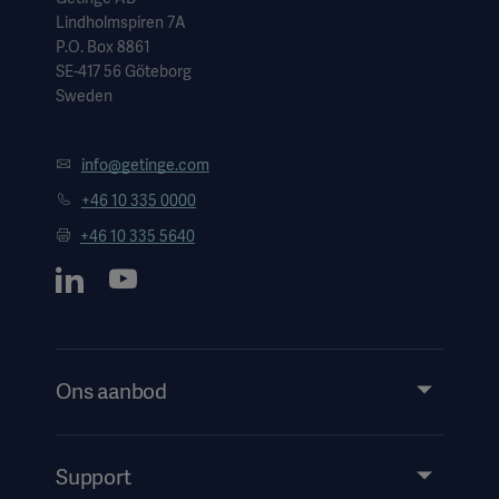
Lindholmspiren 7A
P.O. Box 8861
SE-417 56 Göteborg
Sweden
info@getinge.com
+46 10 335 0000
+46 10 335 5640
Ons aanbod
Products and Solutions
Services
Support