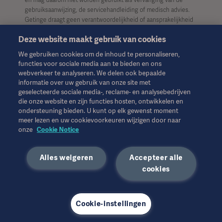
gebruiksaanwijzing, de servicehandleiding of medisch advies.
Getinge draagt geen verantwoordelijkheid of aansprakelijkheid
voor enig handelen of nalaten van welke partij dan ook op basis
Deze website maakt gebruik van cookies
van dit materiaal, en vertrouwen is uitsluitend voor risico van de
gebruiker.
We gebruiken cookies om de inhoud te personaliseren,
functies voor sociale media aan te bieden en ons
Het is mogelijk dat een genoemde therapie, oplossing of
webverkeer te analyseren. We delen ook bepaalde
product niet beschikbaar of toegestaan is in uw land. Informatie
informatie over uw gebruik van onze site met
mag niet geheel of gedeeltelijk worden gekopieerd of gebruikt
geselecteerde sociale media-, reclame- en analysebedrijven
zonder schriftelijke toestemming van Getinge.
die onze website en zijn functies hosten, ontwikkelen en
ondersteuning bieden. U kunt op elk gewenst moment
Deze informatie is bedoeld voor een internationaal publiek
meer lezen en uw cookievoorkeuren wijzigen door naar
buiten de VS.
onze
Cookie Notice
De weergegeven standpunten, meningen en beweringen zijn
Alles weigeren
Accepteer alle
uitsluitend die van de geïnterviewden en weerspiegelen of
vertegenwoordigen niet noodzakelijkerwijs de standpunten van
cookies
Getinge.
Cookie-instellingen