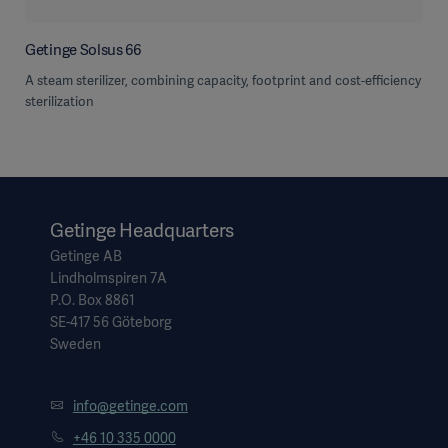
Getinge Solsus 66
A steam sterilizer, combining capacity, footprint and cost-efficiency
sterilization
Getinge Headquarters
Getinge AB
Lindholmspiren 7A
P.O. Box 8861
SE-417 56 Göteborg
Sweden
info@getinge.com
+46 10 335 0000