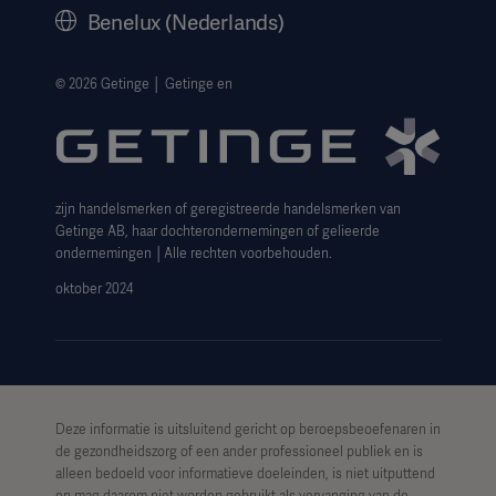
Geschiedenis
Benelux (Nederlands)
Juridische informatie
Privacyverklaring website
© 2026 Getinge │ Getinge en
Cookieverklaring
Aanvraagformulier voor betrokkenen
zijn handelsmerken of geregistreerde handelsmerken van
Getinge AB, haar dochterondernemingen of gelieerde
ondernemingen │Alle rechten voorbehouden.
oktober 2024
Deze informatie is uitsluitend gericht op beroepsbeoefenaren in
de gezondheidszorg of een ander professioneel publiek en is
alleen bedoeld voor informatieve doeleinden, is niet uitputtend
en mag daarom niet worden gebruikt als vervanging van de