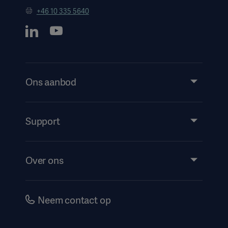
+46 10 335 5640
Ons aanbod
Products and Solutions
Services
Support
Insights
Evenementen
Over ons
Instructions For Use/Patient Information
Investeerders
Security
Carrière
Neem contact op
Corporate Governance