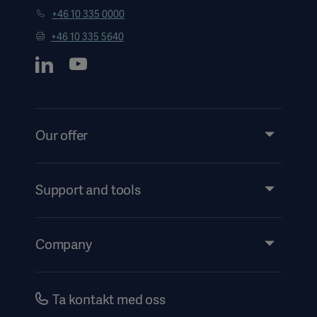
+46 10 335 0000
+46 10 335 5640
Our offer
Products and Solutions
Services
Support and tools
Insights
Events
Company
Instructions For Use/Patient Information
Investors
Security
Careers
Ta kontakt med oss
Corporate Governance