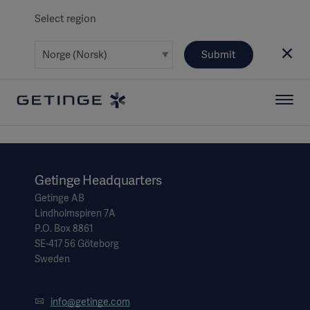
Select region
Submit
Getinge Headquarters
Getinge AB
Lindholmspiren 7A
P.O. Box 8861
SE-417 56 Göteborg
Sweden
info@getinge.com