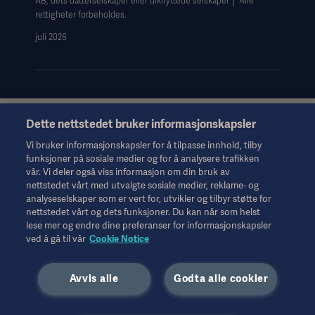
AB, dets datterselskaper eller tilknyttede selskaper │ Alle
rettigheter forbeholdes.
juli 2026
Dette nettstedet bruker informasjonskapsler
Denne informasjonen er utelukkende ment for helsepersonell
eller andre fagpersoner og er bare til orientering. Den er ikke
Vi bruker informasjonskapsler for å tilpasse innhold, tilby
uttømmende og erstatter derfor ikke bruksanvisningen,
funksjoner på sosiale medier og for å analysere trafikken
servicehåndboken eller medisinsk rådgivning. Getinge er ikke
vår. Vi deler også viss informasjon om din bruk av
ansvarlig for det andre parter gjør eller ikke gjør på bakgrunn av
nettstedet vårt med utvalgte sosiale medier, reklame- og
dette materialet, og brukeren bærer risikoen for sin bruk av
analyseselskaper som er vert for, utvikler og tilbyr støtte for
materialet.
nettstedet vårt og dets funksjoner. Du kan når som helst
Det er ikke sikkert behandlinger, løsninger eller produkter som
lese mer og endre dine preferanser for informasjonskapsler
ved å gå til vår
Cookie Notice
nevnes i materialet, er tilgjengelige eller tillatt i det landet hvor
du bor. Informasjonen kan verken helt eller delvis kopieres eller
brukes uten skriftlig tillatelse fra Getinge.
Avvis alle
Godta alle cookier
Denne informasjonen er ment for et internasjonalt publikum
utenfor USA.
De synspunkter, meninger og påstander som kommer til uttrykk,