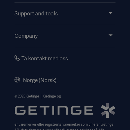
Products and Solutions
Services
Support and tools
Insights
Events
Company
Instructions For Use/Patient Information
Investors
Security
Careers
Ta kontakt med oss
Corporate Governance
Legal Information
Norge (Norsk)
The Norwegian transparency act 2026 statement
Website Privacy Policy
© 2026 Getinge │ Getinge og
Website use disclaimer
Cookie Notice
er varemerker eller registrerte varemerker som tilhører Getinge
Data Subject Request Form