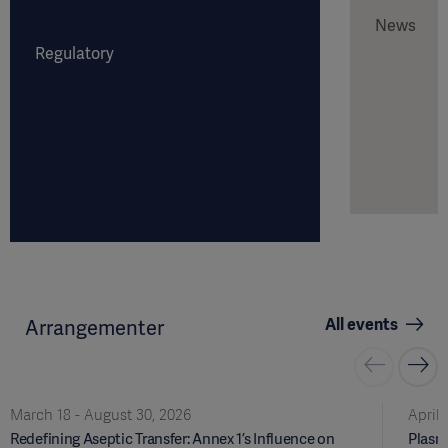
strong cash flow
News
Regulatory
All events
Arrangementer
March 18 - August 30, 2026
April 
Redefining Aseptic Transfer: Annex 1’s Influence on
Plasma