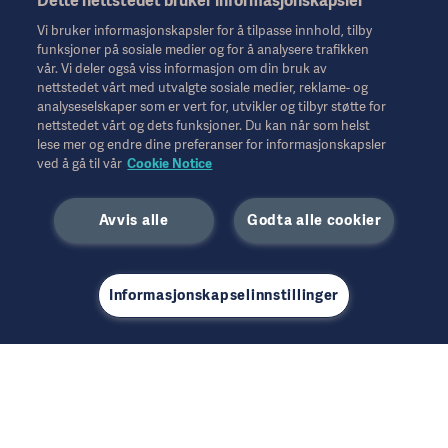
Dette nettstedet bruker informasjonskapsler
Salg
Vi bruker informasjonskapsler for å tilpasse innhold, tilby
funksjoner på sosiale medier og for å analysere trafikken
vår. Vi deler også viss informasjon om din bruk av
nettstedet vårt med utvalgte sosiale medier, reklame- og
analyseselskaper som er vert for, utvikler og tilbyr støtte for
nettstedet vårt og dets funksjoner. Du kan når som helst
lese mer og endre dine preferanser for informasjonskapsler
Service
ved å gå til vår
Cookie Notice
Avvis alle
Godta alle cookier
Annet
Informasjonskapselinnstillinger