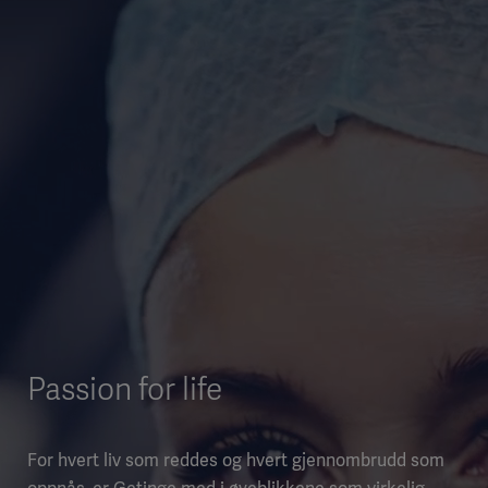
Passion for life
For hvert liv som reddes og hvert gjennombrudd som