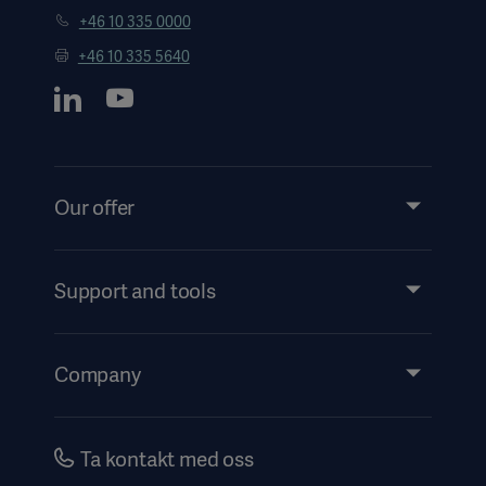
+46 10 335 0000
+46 10 335 5640
Our offer
Products and Solutions
Services
Support and tools
Insights
Events
Company
Instructions For Use/Patient Information
Investors
Security
Careers
Ta kontakt med oss
Corporate Governance