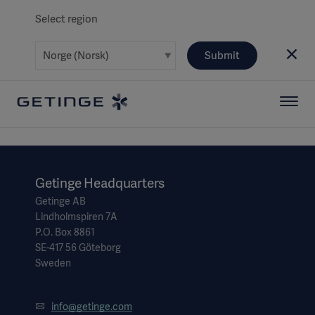
Select region
Submit
Getinge Headquarters
Getinge AB
Lindholmspiren 7A
P.O. Box 8861
SE-417 56 Göteborg
Sweden
info@getinge.com