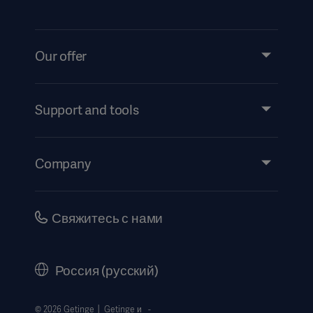
Our offer
Products and Solutions
Services
Support and tools
Insights
Events
Company
Instructions For Use/Patient Information
Investors
Security
Careers
Свяжитесь с нами
Corporate Governance
History
Россия (русский)
Legal Information
Website Privacy Policy
© 2026 Getinge │ Getinge и -