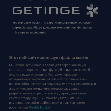
Website use disclaimer
Cookie Notice
это торговые марки или зарегистрированные торговые
Data Subject Request Form
марки Getinge AB, ее дочерних компаний или филиалов
│Все права защищены.
Этот веб-сайт использует файлы cookie
Эта информация предназначена исключительно для
Мы используем файлы cookie для персонализации
медицинских работников или других профессиональных
контента, предоставления функций социальных сетей и
аудиторий и носит сугубо информационный характер, не
анализа нашего трафика. Мы также передаем
является исчерпывающей и поэтому не может
определенную информацию об использовании вами
нашего сайта некоторым социальным сетям, рекламным и
рассматриваться как замена инструкции по эксплуатации,
аналитическим компаниям, которые размещают,
руководства по техническому обслуживанию или
разрабатывают и предлагают поддержку для нашего
медицинской консультации. Getinge не несет
сайта и его функций. Вы можете узнать больше и
ответственности за любое действие или бездействие
изменить настройки файлов cookie в любое время,
любой стороны, основанное на этом материале, и
посетив наш
Cookie Notice
ответственность лежит исключительно на пользователе.