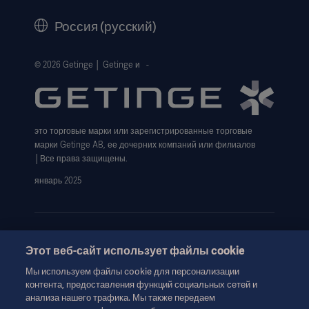
History
Россия (русский)
9. Preoperative intra-aortic balloon pump use in high-risk
Legal Information
patients prior to coronary artery bypass graft surgery
decreases the risk for morbidity and mortality—A meta-
Website Privacy Policy
© 2026 Getinge │ Getinge и -
analysis of 9,212 patients. J Card Surg. 2017;32:177–185
Website use disclaimer
Cookie Notice
10. Low Cardiac Output Syndrome After Cardiac Surgery.
это торговые марки или зарегистрированные торговые
Data Subject Request Form
Journal of Cardiothoracic and Vascular Anesthesia 31
марки Getinge AB, ее дочерних компаний или филиалов
(2017) 291–308
│Все права защищены.
январь 2025
Этот веб-сайт использует файлы cookie
Эта информация предназначена исключительно для
Мы используем файлы cookie для персонализации
медицинских работников или других профессиональных
контента, предоставления функций социальных сетей и
аудиторий и носит сугубо информационный характер, не
анализа нашего трафика. Мы также передаем