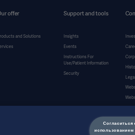
ur offer
Support and tools
Co
roducts and Solutions
Insights
Inve
ervices
Events
Care
Instructions For
Corp
Use/Patient Information
Histo
Security
Legal
Websi
Webs
Cook
Data
Согласиться 
использованием 