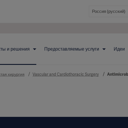
кты и решения
Предоставляемые услуги
Идеи
тая хирургия
Vascular and Cardiothoracic Surgery
Antimicrob