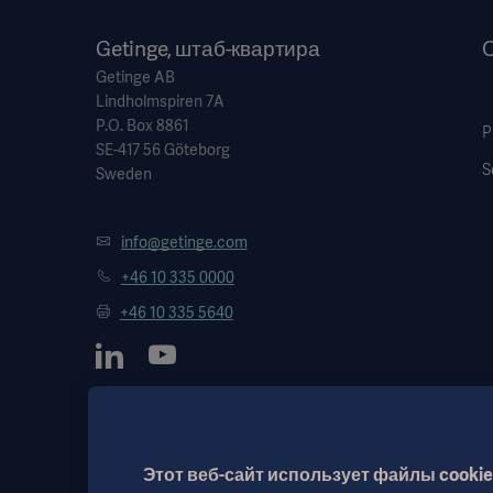
Getinge, штаб-квартира
O
Getinge AB
Lindholmspiren 7A
P.O. Box 8861
P
SE-417 56 Göteborg
S
Sweden
info@getinge.com
+46 10 335 0000
+46 10 335 5640
Этот веб-сайт использует файлы cookie