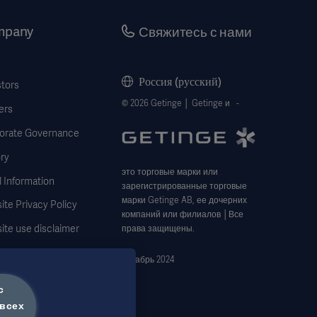
mpany
Свяжитесь с нами
Россия (русский)
stors
© 2026 Getinge │ Getinge и -
ers
orate Governance
ry
это торговые марки или
 Information
зарегистрированные торговые
марки Getinge AB, ее дочерних
te Privacy Policy
компаний или филиалов │Все
ite use disclaimer
права защищены.
ie Notice
декабрь 2024
 Subject Request Form
с
всех