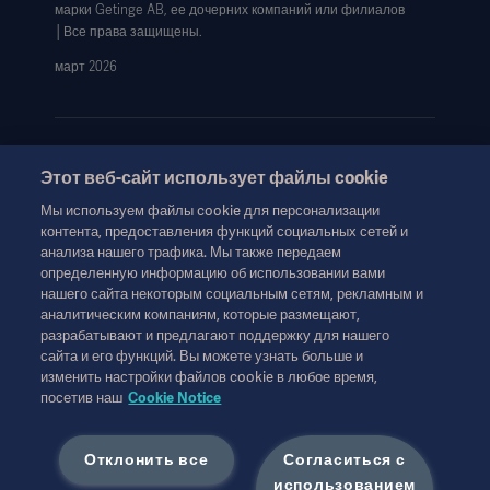
марки Getinge AB, ее дочерних компаний или филиалов
│Все права защищены.
март 2026
Этот веб-сайт использует файлы cookie
Эта информация предназначена исключительно для
Мы используем файлы cookie для персонализации
медицинских работников или других профессиональных
контента, предоставления функций социальных сетей и
аудиторий и носит сугубо информационный характер, не
анализа нашего трафика. Мы также передаем
является исчерпывающей и поэтому не может
определенную информацию об использовании вами
нашего сайта некоторым социальным сетям, рекламным и
рассматриваться как замена инструкции по эксплуатации,
аналитическим компаниям, которые размещают,
руководства по техническому обслуживанию или
разрабатывают и предлагают поддержку для нашего
медицинской консультации. Getinge не несет
сайта и его функций. Вы можете узнать больше и
ответственности за любое действие или бездействие
изменить настройки файлов cookie в любое время,
любой стороны, основанное на этом материале, и
посетив наш
Cookie Notice
ответственность лежит исключительно на пользователе.
Любая упомянутая терапия, решение или продукт могут
быть недоступны или не разрешены в вашей стране.
Отклонить все
Согласиться с
Информация не может быть скопирована или использована
использованием