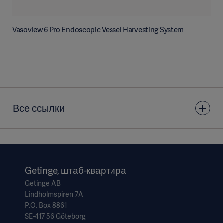
Vasoview 6 Pro Endoscopic Vessel Harvesting System
Все ссылки
1. Manchio JF, Gu J, Romar L, et al. Disruption of graft
endothelium correlates with early failure after off-pump
coronary artery bypass surgery. Ann Thorac Surg.
Getinge, штаб-квартира
2005;79:1991-1998.
Getinge AB
Lindholmspiren 7A
P.O. Box 8861
2. Thatte HS, Khuri SF. The coronary artery bypass conduit:
SE-417 56 Göteborg