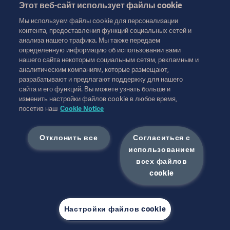
Этот веб-сайт использует файлы cookie
Эта информация предназначена исключительно для
Мы используем файлы cookie для персонализации
медицинских работников или других профессиональных
контента, предоставления функций социальных сетей и
аудиторий и носит сугубо информационный характер, не
анализа нашего трафика. Мы также передаем
является исчерпывающей и поэтому не может
определенную информацию об использовании вами
рассматриваться как замена инструкции по эксплуатации,
нашего сайта некоторым социальным сетям, рекламным и
аналитическим компаниям, которые размещают,
руководства по техническому обслуживанию или
разрабатывают и предлагают поддержку для нашего
медицинской консультации. Getinge не несет
сайта и его функций. Вы можете узнать больше и
ответственности за любое действие или бездействие
изменить настройки файлов cookie в любое время,
любой стороны, основанное на этом материале, и
посетив наш
Cookie Notice
ответственность лежит исключительно на пользователе.
Любая упомянутая терапия, решение или продукт могут
быть недоступны или не разрешены в вашей стране.
Отклонить все
Согласиться с
Информация не может быть скопирована или использована
использованием
полностью или частично без письменного разрешения
всех файлов
Getinge.
Эта информация предназначена для международной
cookie
аудитории за пределами США.
Взгляды, мнения и суждения, высказанные опрошенными,
являются их собственными и не обязательно отражают или
Настройки файлов cookie
представляют точку зрения Getinge.