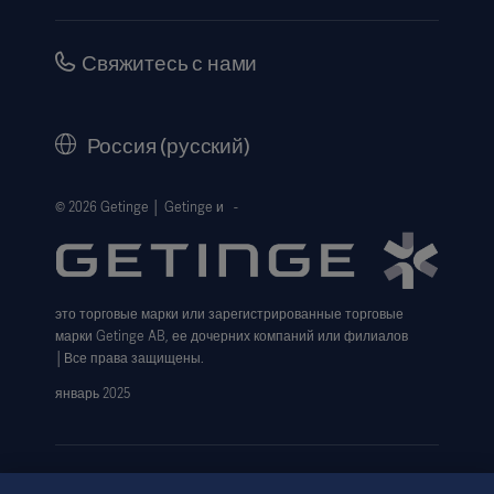
Instructions For Use/Patient Information
Investors
Security
Careers
Свяжитесь с нами
Corporate Governance
History
Россия (русский)
Legal Information
Website Privacy Policy
© 2026 Getinge │ Getinge и -
Website use disclaimer
Cookie Notice
это торговые марки или зарегистрированные торговые
Data Subject Request Form
марки Getinge AB, ее дочерних компаний или филиалов
│Все права защищены.
январь 2025