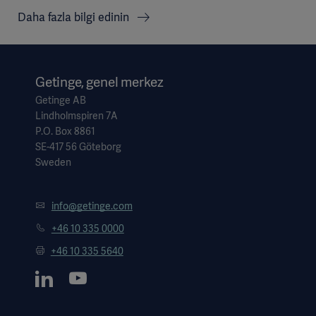
Daha fazla bilgi edinin
Getinge, genel merkez
Getinge AB
Lindholmspiren 7A
P.O. Box 8861
SE-417 56 Göteborg
Sweden
info@getinge.com
+46 10 335 0000
+46 10 335 5640