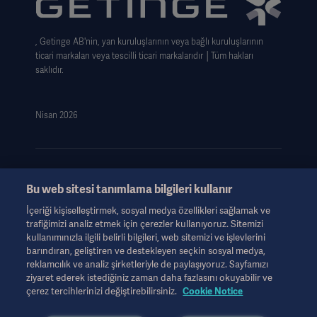
Cookie Notice
, Getinge AB'nin, yan kuruluşlarının veya bağlı kuruluşlarının
Data Subject Request Form
ticari markaları veya tescilli ticari markalarıdır │Tüm hakları
saklıdır.
Nisan 2026
Bu web sitesi tanımlama bilgileri kullanır
Bu bilgiler yalnızca sağlık uzmanlarına veya diğer profesyonel
İçeriği kişiselleştirmek, sosyal medya özellikleri sağlamak ve
izleyicilere yöneliktir ve yalnızca bilgilendirme amaçlıdır, kapsamlı
trafiğimizi analiz etmek için çerezler kullanıyoruz. Sitemizi
değildir ve bu nedenle Kullanım Talimatları, servis kılavuzu veya
kullanımınızla ilgili belirli bilgileri, web sitemizi ve işlevlerini
tıbbi tavsiye yerine geçmemelidir. Getinge, bu materyale dayalı
barındıran, geliştiren ve destekleyen seçkin sosyal medya,
olarak herhangi bir tarafın herhangi bir eylemi veya ihmali için
reklamcılık ve analiz şirketleriyle de paylaşıyoruz. Sayfamızı
hiçbir sorumluluk veya yükümlülük kabul etmeyecektir ve
ziyaret ederek istediğiniz zaman daha fazlasını okuyabilir ve
güvenme riski yalnızca kullanıcıya aittir.
çerez tercihlerinizi değiştirebilirsiniz.
Cookie Notice
Bahsedilen herhangi bir tedavi, solüsyon veya ürün ülkenizde