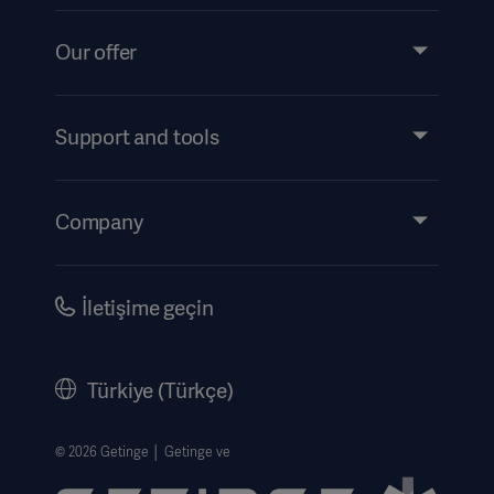
Our offer
Products and Solutions
Services
Support and tools
Insights
Events
Company
Instructions For Use/Patient Information
Investors
Security
Careers
İletişime geçin
Corporate Governance
History
Türkiye (Türkçe)
Legal Information
Web Si̇tesi̇ Gizlilik Politikası
© 2026 Getinge │ Getinge ve
Website use disclaimer