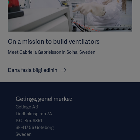
On a mission to build ventilators
Meet Gabriella Gabrielsson in Solna, Sweden
Daha fazla bilgi edinin
Getinge, genel merkez
Getinge AB
Lindholmspiren 7A
P.O. Box 8861
SE-417 56 Göteborg
Sweden