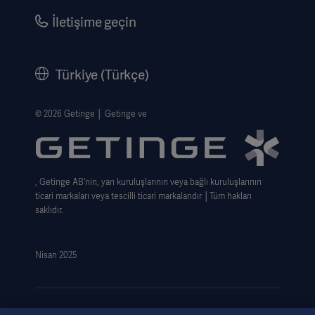
Security
Careers
İletişime geçin
Corporate Governance
History
Türkiye (Türkçe)
Legal Information
Web Si̇tesi̇ Gizlilik Politikası
© 2026 Getinge │ Getinge ve
Website use disclaimer
Cookie Notice
, Getinge AB'nin, yan kuruluşlarının veya bağlı kuruluşlarının
Data Subject Request Form
ticari markaları veya tescilli ticari markalarıdır │Tüm hakları
saklıdır.
Nisan 2025