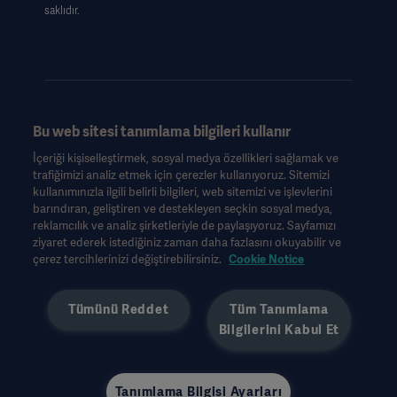
saklıdır.
Bu web sitesi tanımlama bilgileri kullanır
Bu bilgiler yalnızca sağlık uzmanlarına veya diğer profesyonel
İçeriği kişiselleştirmek, sosyal medya özellikleri sağlamak ve
izleyicilere yöneliktir ve yalnızca bilgilendirme amaçlıdır, kapsamlı
trafiğimizi analiz etmek için çerezler kullanıyoruz. Sitemizi
değildir ve bu nedenle Kullanım Talimatları, servis kılavuzu veya
kullanımınızla ilgili belirli bilgileri, web sitemizi ve işlevlerini
tıbbi tavsiye yerine geçmemelidir. Getinge, bu materyale dayalı
barındıran, geliştiren ve destekleyen seçkin sosyal medya,
olarak herhangi bir tarafın herhangi bir eylemi veya ihmali için
reklamcılık ve analiz şirketleriyle de paylaşıyoruz. Sayfamızı
hiçbir sorumluluk veya yükümlülük kabul etmeyecektir ve
ziyaret ederek istediğiniz zaman daha fazlasını okuyabilir ve
güvenme riski yalnızca kullanıcıya aittir.
çerez tercihlerinizi değiştirebilirsiniz.
Cookie Notice
Bahsedilen herhangi bir tedavi, solüsyon veya ürün ülkenizde
bulunmayabilir veya buna izin verilmeyebilir. Bilgiler, Getinge'nin
Tümünü Reddet
Tüm Tanımlama
yazılı izni olmadan tamamen veya kısmen kopyalanamaz veya
Bilgilerini Kabul Et
kullanılamaz.
Bu bilgi, ABD dışındaki uluslararası bir kitleye yöneliktir.
İfade edilen görüşler, fikirler ve iddialar kesinlikle görüşülen
kişilere aittir ve Getinge'nin görüşlerini yansıtması veya temsil
Tanımlama Bilgisi Ayarları