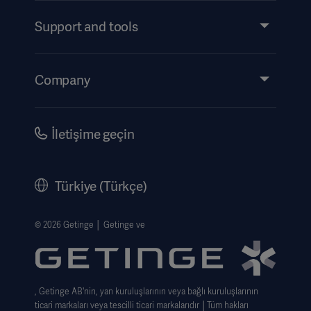
Services
Support and tools
Insights
Events
Company
Instructions For Use/Patient Information
Investors
Security
Careers
İletişime geçin
Corporate Governance
History
Türkiye (Türkçe)
Legal Information
Web Si̇tesi̇ Gizlilik Politikası
© 2026 Getinge │ Getinge ve
Website use disclaimer
Cookie Notice
, Getinge AB'nin, yan kuruluşlarının veya bağlı kuruluşlarının
Data Subject Request Form
ticari markaları veya tescilli ticari markalarıdır │Tüm hakları