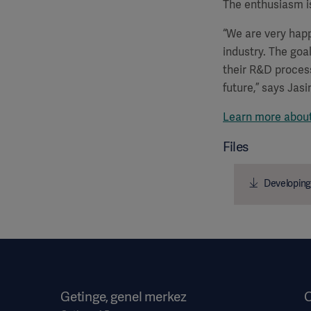
The enthusiasm is
“We are very happ
industry. The goa
their R&D process
future,” says Jasi
Learn more about 
Files
Developing 
Getinge, genel merkez
O