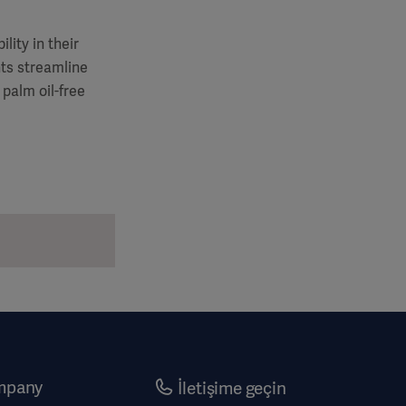
lity in their
nts streamline
palm oil-free
mpany
İletişime geçin