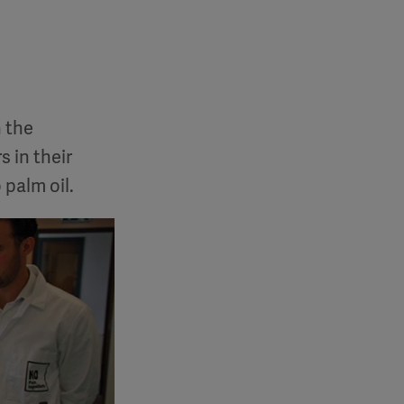
 the
 in their
 palm oil.