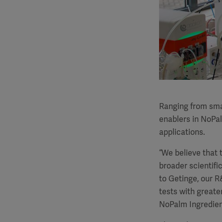
Ranging from smal
enablers in NoPal
applications.
“We believe that t
broader scientifi
to Getinge, our R
tests with greate
NoPalm Ingredien