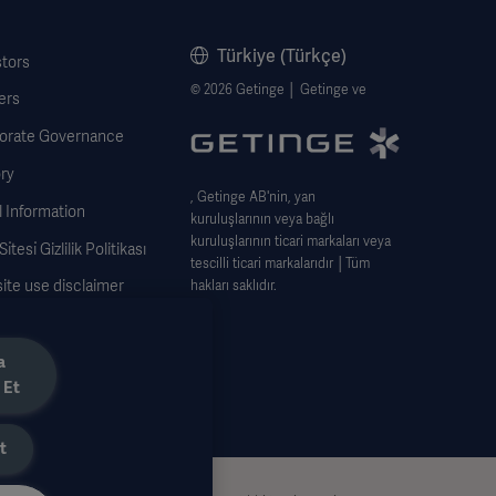
Türkiye (Türkçe)
stors
© 2026 Getinge │ Getinge ve
ers
orate Governance
ry
, Getinge AB'nin, yan
 Information
kuruluşlarının veya bağlı
kuruluşlarının ticari markaları veya
̇tesi̇ Gizlilik Politikası
tescilli ticari markalarıdır │Tüm
ite use disclaimer
hakları saklıdır.
ie Notice
 Subject Request Form
a
 Et
t