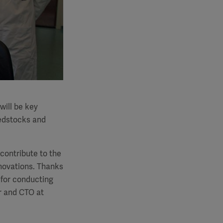
will be key
eedstocks and
 contribute to the
nnovations. Thanks
 for conducting
er and CTO at