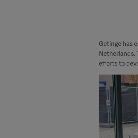
Getinge has e
Netherlands. 
efforts to dev