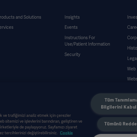
roducts and Solutions
Insights
Inve
ervices
Events
Care
Instructions For
Corp
Use/Patient Information
Histo
Security
Legal
Web Si
Webs
Cook
Data
Tüm Tanımlam
Bilgilerini Kabul
k ve trafiğimizi analiz etmek için çerezler
 web sitemizi ve işlevlerini barındıran, geliştiren ve
Tümünü Redde
rketleriyle de paylaşıyoruz. Sayfamızı ziyaret
 tercihlerinizi değiştirebilirsiniz.
Cookie