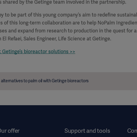
 shared by the Getinge team involved in the partnership.
y to be part of this young company’s aim to redefine sustainabi
ls of this long-term collaboration are to help NoPalm Ingredie
es and expand from research to production in the quest for a 
n El Refaei, Sales Engineer, Life Science at Getinge.
Getinge’s bioreactor solutions >>
alternatives to palm oil with Getinge bioreactors
ur offer
Support and tools
Co