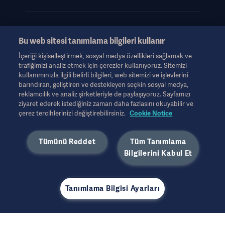
Bu web sitesi tanımlama bilgileri kullanır
Bu bilgiler yalnızca sağlık uzmanlarına veya diğer profesyonel
İçeriği kişiselleştirmek, sosyal medya özellikleri sağlamak ve
izleyicilere yöneliktir ve yalnızca bilgilendirme amaçlıdır, kapsamlı
trafiğimizi analiz etmek için çerezler kullanıyoruz. Sitemizi
değildir ve bu nedenle Kullanım Talimatları, servis kılavuzu veya
kullanımınızla ilgili belirli bilgileri, web sitemizi ve işlevlerini
tıbbi tavsiye yerine geçmemelidir. Getinge, bu materyale dayalı
barındıran, geliştiren ve destekleyen seçkin sosyal medya,
olarak herhangi bir tarafın herhangi bir eylemi veya ihmali için
reklamcılık ve analiz şirketleriyle de paylaşıyoruz. Sayfamızı
hiçbir sorumluluk veya yükümlülük kabul etmeyecektir ve
ziyaret ederek istediğiniz zaman daha fazlasını okuyabilir ve
güvenme riski yalnızca kullanıcıya aittir.
çerez tercihlerinizi değiştirebilirsiniz.
Cookie Notice
Bahsedilen herhangi bir tedavi, solüsyon veya ürün ülkenizde
bulunmayabilir veya buna izin verilmeyebilir. Bilgiler, Getinge'nin
Tümünü Reddet
Tüm Tanımlama
yazılı izni olmadan tamamen veya kısmen kopyalanamaz veya
kullanılamaz.
Bilgilerini Kabul Et
Bu bilgi, ABD dışındaki uluslararası bir kitleye yöneliktir.
İfade edilen görüşler, fikirler ve iddialar kesinlikle görüşülen
kişilere aittir ve Getinge'nin görüşlerini yansıtması veya temsil
Tanımlama Bilgisi Ayarları
etmesi gerekmez.