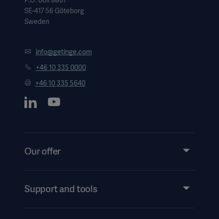
P.O. Box 8861
SE-417 56 Göteborg
Sweden
info@getinge.com
+46 10 335 0000
+46 10 335 5640
Our offer
Products and Solutions
Services
Support and tools
Insights