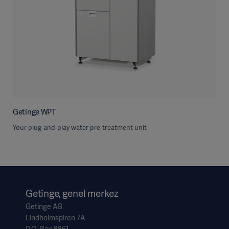
Getinge WPT
Your plug-and-play water pre-treatment unit
Getinge, genel merkez
Getinge AB
Lindholmspiren 7A