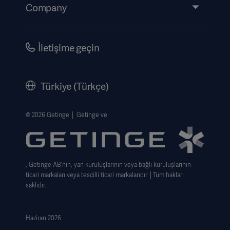
Events
Company
Instructions For Use/Patient Information
Investors
Security
Careers
İletişime geçin
Corporate Governance
History
Türkiye (Türkçe)
Legal Information
Web Si̇tesi̇ Gizlilik Politikası
© 2026 Getinge │ Getinge ve
Website use disclaimer
Cookie Notice
, Getinge AB'nin, yan kuruluşlarının veya bağlı kuruluşlarının
Data Subject Request Form
ticari markaları veya tescilli ticari markalarıdır │Tüm hakları
saklıdır.
Haziran 2026