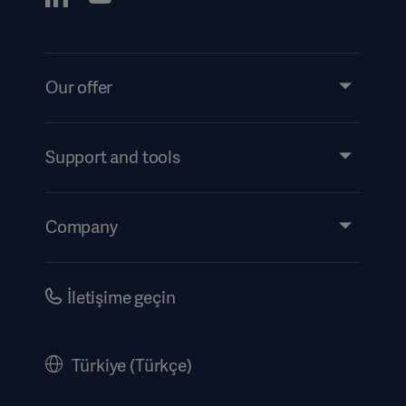
Our offer
Products and Solutions
Services
Support and tools
Insights
Events
Company
Instructions For Use/Patient Information
Investors
Security
Careers
İletişime geçin
Corporate Governance
History
Türkiye (Türkçe)
Legal Information