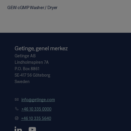
GEW cGMP Washer / Dryer
Getinge, genel merkez
Getinge AB
Lindholmspiren 7A
P.O. Box 8861
SE-417 56 Göteborg
Sweden
info@getinge.com
+46 10 335 0000
+46 10 335 5640