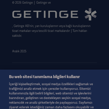
Web Si̇tesi̇ Gizlilik Politikası
© 2026 Getinge │ Getinge ve
Website use disclaimer
Cookie Notice
, Getinge AB'nin, yan kuruluşlarının veya bağlı kuruluşlarının
Data Subject Request Form
ticari markaları veya tescilli ticari markalarıdır │Tüm hakları
saklıdır.
Aralık 2025
Bu web sitesi tanımlama bilgileri kullanır
Bu bilgiler yalnızca sağlık uzmanlarına veya diğer profesyonel
İçeriği kişiselleştirmek, sosyal medya özellikleri sağlamak ve
izleyicilere yöneliktir ve yalnızca bilgilendirme amaçlıdır, kapsamlı
trafiğimizi analiz etmek için çerezler kullanıyoruz. Sitemizi
değildir ve bu nedenle Kullanım Talimatları, servis kılavuzu veya
kullanımınızla ilgili belirli bilgileri, web sitemizi ve işlevlerini
tıbbi tavsiye yerine geçmemelidir. Getinge, bu materyale dayalı
barındıran, geliştiren ve destekleyen seçkin sosyal medya,
olarak herhangi bir tarafın herhangi bir eylemi veya ihmali için
reklamcılık ve analiz şirketleriyle de paylaşıyoruz. Sayfamızı
hiçbir sorumluluk veya yükümlülük kabul etmeyecektir ve
ziyaret ederek istediğiniz zaman daha fazlasını okuyabilir ve