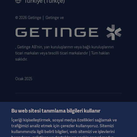
Türkiye (Türkçe)
Legal Information
Web Si̇tesi̇ Gizlilik Politikası
© 2026 Getinge │ Getinge ve
Website use disclaimer
Cookie Notice
, Getinge AB'nin, yan kuruluşlarının veya bağlı kuruluşlarının
Data Subject Request Form
ticari markaları veya tescilli ticari markalarıdır │Tüm hakları
saklıdır.
Ocak 2025
Bu web sitesi tanımlama bilgileri kullanır
Bu bilgiler yalnızca sağlık uzmanlarına veya diğer profesyonel
İçeriği kişiselleştirmek, sosyal medya özellikleri sağlamak ve
izleyicilere yöneliktir ve yalnızca bilgilendirme amaçlıdır, kapsamlı
trafiğimizi analiz etmek için çerezler kullanıyoruz. Sitemizi
değildir ve bu nedenle Kullanım Talimatları, servis kılavuzu veya
kullanımınızla ilgili belirli bilgileri, web sitemizi ve işlevlerini
tıbbi tavsiye yerine geçmemelidir. Getinge, bu materyale dayalı