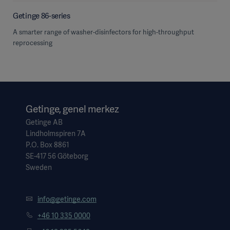
Getinge 86-series
A smarter range of washer-disinfectors for high-throughput
reprocessing
Getinge, genel merkez
Getinge AB
Lindholmspiren 7A
P.O. Box 8861
SE-417 56 Göteborg
Sweden
info@getinge.com
+46 10 335 0000