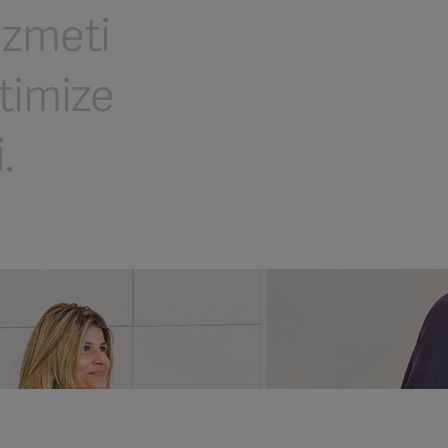
izmeti
timize
.