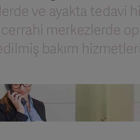
klerde ve ayakta tedavi h
 cerrahi merkezlerde op
edilmiş bakım hizmetleri