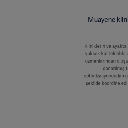
Muayene klini
Kliniklerin ve ayakta
yüksek kaliteli tıbbi
uzmanlarından oluşan
donatılmış t
optimizasyonundan uy
şekilde koordine ed