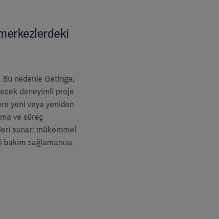
 merkezlerdeki
r. Bu nedenle Getinge,
ilecek deneyimli proje
ere yeni veya yeniden
lama ve süreç
yleri sunar: mükemmel
bi bakım sağlamanıza