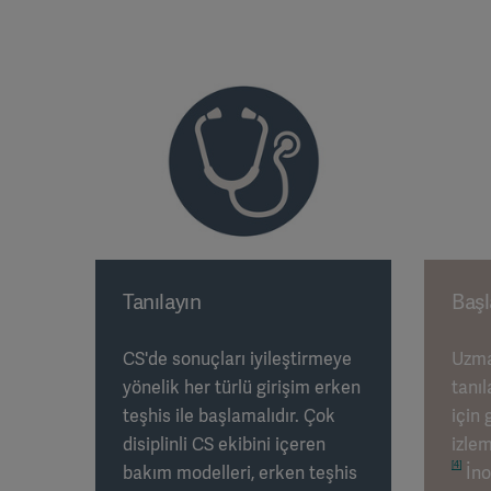
Tanılayın
Başl
CS'de sonuçları iyileştirmeye
Uzma
yönelik her türlü girişim erken
tanı
teşhis ile başlamalıdır. Çok
için
disiplinli CS ekibini içeren
izlem
[4]
bakım modelleri, erken teşhis
İno