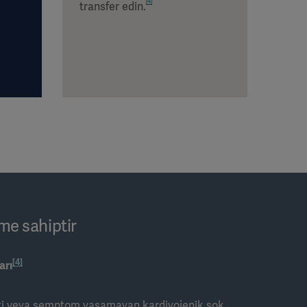
[4]
transfer edin.
me sahiptir
[4]
arı
rti veya semptom yaşamayan kardiyojenik şok