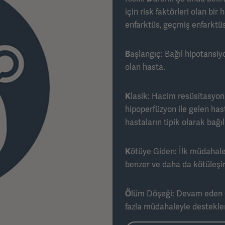
için risk faktörleri olan bi
enfarktüs, geçmiş enfarktüs
B
aşlangıç: Bağıl hipotansiy
olan hasta.
K
lasik: Hacim resüsitasyo
hipoperfüzyon ile gelen has
hastaların tipik olarak bağı
K
ötüye Giden: İlk müdahal
benzer ve daha da kötüleşir
Ö
lüm Döşeği: Devam eden C
fazla müdahaleyle destekle