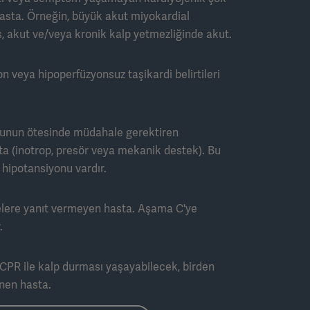
r hasta. Örneğin, büyük akut miyokardial
, akut ve/veya kronik kalp yetmezliğinde akut.
on veya hipoperfüzyonsuz taşikardi belirtileri
nunun ötesinde müdahale gerektiren
ta (inotrop, presör veya mekanik destek). Bu
l hipotansiyonu vardır.
elere yanıt vermeyen hasta. Aşama C'ye
.
PR ile kalp durması yaşayabilecek, birden
nen hasta.