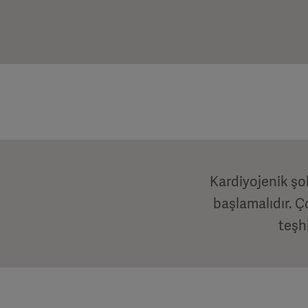
Kardiyojenik şok
başlamalıdır. Ço
teşhi