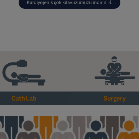
Kardiyojenik şok kılavuzumuzu indirin