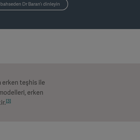
bahseden Dr Baran’ı dinleyin
 erken teşhis ile
 modelleri, erken
[3]
ir.