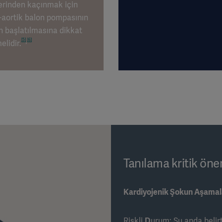
lerinden kaçınmak için
a-aortik balon pompasının
n başlatılmasına dikkat
[5]
[6]
,
elidir.
Tanılama kritik öne
Kardiyojenik Şokun Aşamal
Riskli
D
urum: Şu anda beli