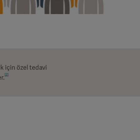
k için özel tedavi
[2]
r.