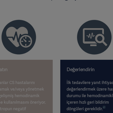
atın
Değerlendirin
nlar CS hastalarını
İlk tedavilere yanıt ihtiya
lamak ve/veya yönetmek
değerlendirmek üzere ha
 gelişmiş hemodinamik
durumu ile hemodinamikl
e kullanılmasını öneriyor.
içeren hızlı geri bildirim
[2]
tropun negatif
döngüleri gereklidir.