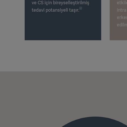
ve CS için bireyselleştirilmiş
etki
[3]
tedavi potansiyeli taşır.
intr
erke
edilm