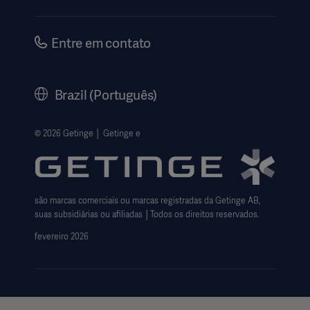
Instruções de Uso | Informações ao Paciente
Investidores
Segurança
Carreiras
Entre em contato
Governança Corporativa
Nossa História
Brazil (Português)
Legal Information
Política de privacidade do site
© 2026 Getinge │ Getinge e
Website use disclaimer
Cookie Notice
são marcas comerciais ou marcas registradas da Getinge AB,
Data Subject Request Form
suas subsidiárias ou afiliadas │Todos os direitos reservados.
fevereiro 2026