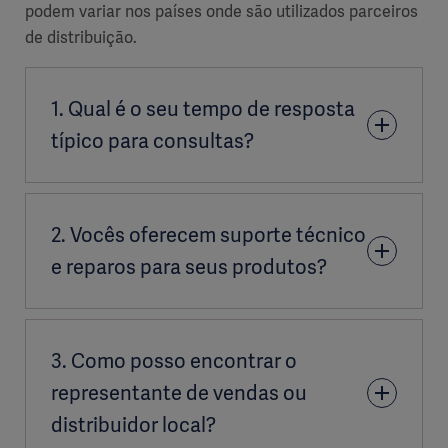
podem variar nos países onde são utilizados parceiros
de distribuição.
1. Qual é o seu tempo de resposta
típico para consultas?
Nossas equipes têm como objetivo responder às
2. Vocês oferecem suporte técnico
consultas o mais rápido possível, normalmente
dentro de 2 ou 3 dias úteis. Os tempos de resposta
e reparos para seus produtos?
podem variar ligeiramente dependendo da sua
localização. Para obter o prazo mais preciso, entre
em contato com
o representante de vendas local
.
Sim, oferecemos suporte técnico em todas as
3. Como posso encontrar o
nossas áreas de produtos. O suporte está
disponível por meio de vários canais, dependendo
representante de vendas ou
da sua região e do contrato de serviço:
distribuidor local?