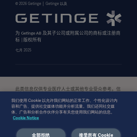
隐私政策
© 2026 Getinge │ Getinge 以及
网站免责声明
Cookie 注意事项
为
及其子公司或附属公司的商标或注册商
Getinge AB
数据主体申请表
标
版权所有
│
七月 2025
此类信息仅供专业医疗人士或其他专业受众参考。信
息并未详尽，不可取代使用说明、服务手册或医疗建
我们使用 Cookie 以允许我们网站的正常工作、个性化设计内
议。对于任一方基于本材料的作为或不作为，
Getinge
容和广告、提供社交媒体功能并分析流量。我们还同社交媒
均不承担任何责任或义务。依赖此类信息的使用风险
体、广告和分析合作伙伴分享有关您使用我们网站的信息。
完全由用户个人承担。
Cookie Notice
所提及的疗法、解决方案或产品可能在您的国家无法
使用或被禁止使用。未经
书面许可，不得复
Getinge
制或使用全部或部分信息。
全部拒绝
接受所有 Cookie