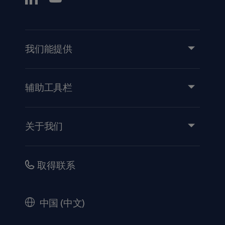
我们能提供
服务
产品和解决方案
辅助工具栏
洞察力
活动
关于我们
使用说明/患者信息
投资
安全性
职业
取得联系
公司治理
历史
中国 (中文)
法律信息