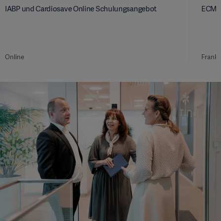
IABP und Cardiosave Online Schulungsangebot
ECMO 
Online
Frankf