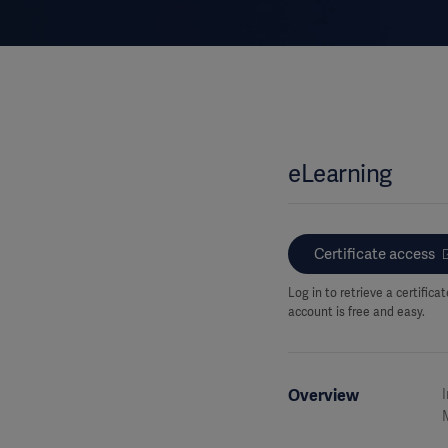
eLearning
Certificate access
Log in to retrieve a certific
account is free and easy.
Overview
I