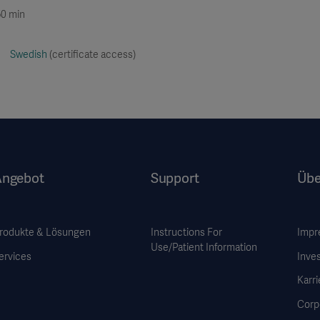
50 min
Swedish
(certificate access)
Angebot
Support
Übe
rodukte & Lösungen
Instructions For
Impr
Use/Patient Information
ervices
Inve
Karri
Corp