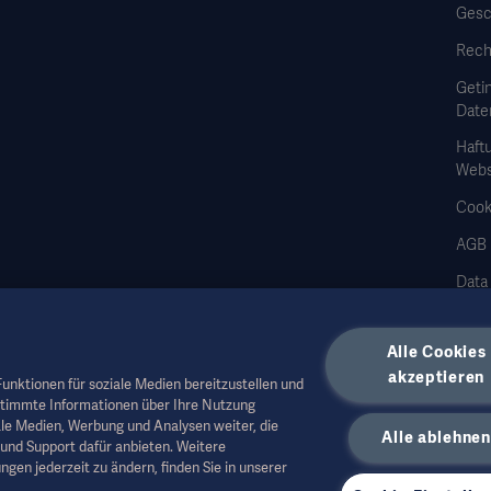
Gesc
Rech
Geti
Date
Haft
Webs
Cook
AGB
Data
Alle Cookies
akzeptieren
unktionen für soziale Medien bereitzustellen und
stimmte Informationen über Ihre Nutzung
 Fachpersonal oder andere Fachkreise und dienen nur zu Informationszwecken, erhe
le Medien, Werbung und Analysen weiter, die
Alle ablehnen
 medizinischen Rat herangezogen werden. Getinge trägt keine Verantwortung oder 
und Support dafür anbieten. Weitere
zer.
ngen jederzeit zu ändern, finden Sie in unserer
ukte in Ihrem Land nicht verfügbar oder erlaubt. Ohne schriftliche Genehmigung 