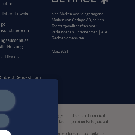
hichte
tlicher Hinweis
sind Marken oder eingetragene
Marken von Getinge AB, seinen
nge
Tochtergesellschaften oder
nschutzbereich
verbundenen Unternehmen │Alle
Rechte vorbehalten.
ungsausschluss
ite-Nutzung
März 2024
ie-Hinweis
 Subject Request Form
ben keinen Anspruch auf Vollständigkeit und sollten daher nicht
Haftung für Handlungen oder Unterlassungen einer Partei, die auf
von Getinge dürfen die Informationen weder ganz noch teilweise