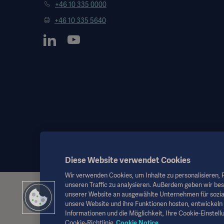
+46 10 335 0000
+46 10 335 5640
Diese Website verwendet Cookies
Wir verwenden Cookies, um Inhalte zu personalisieren, F
unseren Traffic zu analysieren. Außerdem geben wir be
Diese Informationen richten sich ausschließlich an medizinisches
unserer Website an ausgewählte Unternehmen für sozia
als Ersatz für die Gebrauchsanweisung, das Servicehandbuch oder
unsere Website und ihre Funktionen hosten, entwickeln 
diesem Material basiert und Risiken trägt ausschließlich der Benut
Informationen und die Möglichkeit, Ihre Cookie-Einstellu
Möglicherweise sind die genannten Therapien, Lösungen oder Prod
Cookie-Richtlinie
Cookie Notice