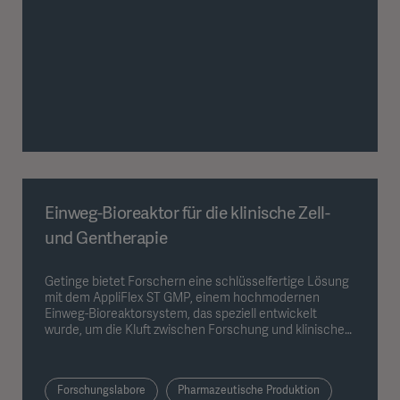
2.000 Mitarbeiter.
Einweg-Bioreaktor für die klinische Zell-
und Gentherapie
Getinge bietet Forschern eine schlüsselfertige Lösung
mit dem AppliFlex ST GMP, einem hochmodernen
Einweg-Bioreaktorsystem, das speziell entwickelt
wurde, um die Kluft zwischen Forschung und klinischer
Produktion in den Bereichen Zell- und Gentherapie
sowie mRNA-Produktion zu überbrücken.
Forschungslabore
Pharmazeutische Produktion