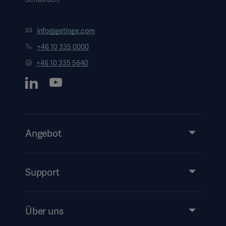
info@getinge.com
+46 10 335 0000
+46 10 335 5640
Angebot
Produkte & Lösungen
Services
Support
Instructions For Use/Patient Information
Über uns