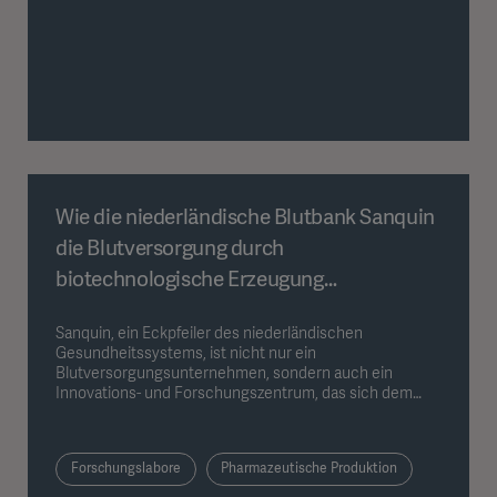
Wie die niederländische Blutbank Sanquin
die Blutversorgung durch
biotechnologische Erzeugung
revolutioniert.
Sanquin, ein Eckpfeiler des niederländischen
Gesundheitssystems, ist nicht nur ein
Blutversorgungsunternehmen, sondern auch ein
Innovations- und Forschungszentrum, das sich dem
Fortschritt in der Transfusionsmedizin und Zelltherapie
verschrieben hat. Seit seiner Gründung im Jahr 1998 hat
Sanquin einen wesentlichen Beitrag zur Gewährleistung
Forschungslabore
Pharmazeutische Produktion
einer sicheren und effizienten Blutversorgung in den
Niederlanden geleistet und beschäftigt landesweit rund