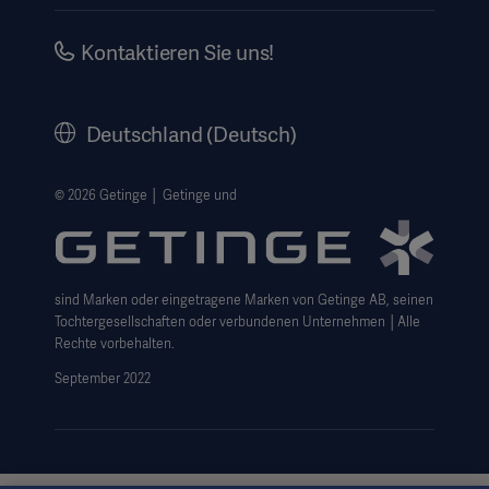
Impressum
Investors
Kontaktieren Sie uns!
Karriere
Corporate Governance
Deutschland (Deutsch)
Geschichte
Rechtlicher Hinweis
© 2026 Getinge │ Getinge und
Getinge Datenschutzbereich
Haftungsausschluss Website-Nutzung
sind Marken oder eingetragene Marken von Getinge AB, seinen
Cookie-Hinweis
Tochtergesellschaften oder verbundenen Unternehmen │Alle
AGB
Rechte vorbehalten.
September 2022
Data Subject Request Form