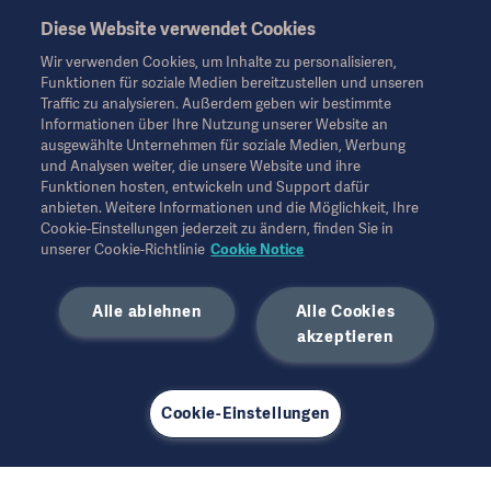
Diese Website verwendet Cookies
Diese Informationen richten sich ausschließlich an
medizinisches Fachpersonal oder andere Fachkreise und
Wir verwenden Cookies, um Inhalte zu personalisieren,
dienen nur zu Informationszwecken, erheben keinen Anspruch
Funktionen für soziale Medien bereitzustellen und unseren
auf Vollständigkeit und sollten daher nicht als Ersatz für die
Traffic zu analysieren. Außerdem geben wir bestimmte
Gebrauchsanweisung, das Servicehandbuch oder
Informationen über Ihre Nutzung unserer Website an
medizinischen Rat herangezogen werden. Getinge trägt keine
ausgewählte Unternehmen für soziale Medien, Werbung
Verantwortung oder Haftung für Handlungen oder
und Analysen weiter, die unsere Website und ihre
Unterlassungen einer Partei, die auf diesem Material basiert und
Funktionen hosten, entwickeln und Support dafür
Risiken trägt ausschließlich der Benutzer.
anbieten. Weitere Informationen und die Möglichkeit, Ihre
Möglicherweise sind die genannten Therapien, Lösungen oder
Cookie-Einstellungen jederzeit zu ändern, finden Sie in
Produkte in Ihrem Land nicht verfügbar oder erlaubt. Ohne
unserer Cookie-Richtlinie
Cookie Notice
schriftliche Genehmigung von Getinge dürfen die
Informationen weder ganz noch teilweise kopiert oder
Alle ablehnen
Alle Cookies
verwendet werden.
akzeptieren
Diese Informationen richten sich an ein internationales
Publikum außerhalb der USA.
Die geäußerten Ansichten, Meinungen und Behauptungen sind
ausschließlich die der Befragten und spiegeln nicht unbedingt
Cookie-Einstellungen
die Ansichten von Getinge wider.