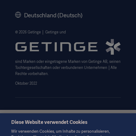
Corporate Governance
Deutschland (Deutsch)
Geschichte
Rechtlicher Hinweis
© 2026 Getinge │ Getinge und
Getinge Datenschutzbereich
Haftungsausschluss Website-Nutzung
sind Marken oder eingetragene Marken von Getinge AB, seinen
Cookie-Hinweis
Tochtergesellschaften oder verbundenen Unternehmen │Alle
AGB
Rechte vorbehalten.
Oktober 2022
Data Subject Request Form
Diese Website verwendet Cookies
Diese Informationen richten sich ausschließlich an
medizinisches Fachpersonal oder andere Fachkreise und
Wir verwenden Cookies, um Inhalte zu personalisieren,
dienen nur zu Informationszwecken, erheben keinen Anspruch