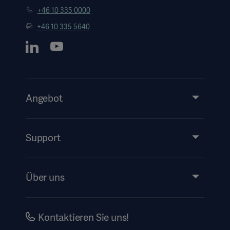
+46 10 335 0000
+46 10 335 5640
Angebot
Produkte & Lösungen
Services
Support
Instructions For Use/Patient Information
Über uns
Impressum
Investors
Kontaktieren Sie uns!
Karriere