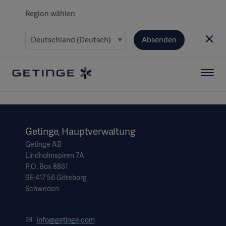
Region wählen
Absenden
Getinge, Hauptverwaltung
Getinge AB
Lindholmspiren 7A
P.O. Box 8861
SE-417 56 Göteborg
Schweden
info@getinge.com