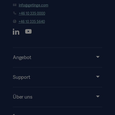
info@getinge.com
+46 10 335 0000
+46 10 335 5640
Angebot
Produkte & Lösungen
Services
Support
Instructions For Use/Patient Information
Über uns
Impressum
Investors