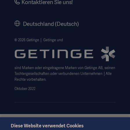
Kontaktieren Sie uns!
Karriere
Corporate Governance
Deutschland (Deutsch)
Geschichte
Rechtlicher Hinweis
© 2026 Getinge │ Getinge und
Getinge Datenschutzbereich
Haftungsausschluss Website-Nutzung
sind Marken oder eingetragene Marken von Getinge AB, seinen
Cookie-Hinweis
Tochtergesellschaften oder verbundenen Unternehmen │Alle
AGB
Rechte vorbehalten.
Oktober 2022
Data Subject Request Form
Diese Website verwendet Cookies
Diese Informationen richten sich ausschließlich an