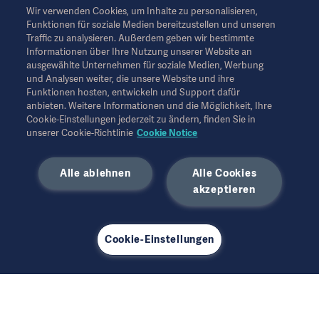
medizinisches Fachpersonal oder andere Fachkreise und
Wir verwenden Cookies, um Inhalte zu personalisieren,
dienen nur zu Informationszwecken, erheben keinen Anspruch
Funktionen für soziale Medien bereitzustellen und unseren
auf Vollständigkeit und sollten daher nicht als Ersatz für die
Traffic zu analysieren. Außerdem geben wir bestimmte
Gebrauchsanweisung, das Servicehandbuch oder
Informationen über Ihre Nutzung unserer Website an
medizinischen Rat herangezogen werden. Getinge trägt keine
ausgewählte Unternehmen für soziale Medien, Werbung
Verantwortung oder Haftung für Handlungen oder
und Analysen weiter, die unsere Website und ihre
Unterlassungen einer Partei, die auf diesem Material basiert und
Funktionen hosten, entwickeln und Support dafür
Risiken trägt ausschließlich der Benutzer.
anbieten. Weitere Informationen und die Möglichkeit, Ihre
Möglicherweise sind die genannten Therapien, Lösungen oder
Cookie-Einstellungen jederzeit zu ändern, finden Sie in
Produkte in Ihrem Land nicht verfügbar oder erlaubt. Ohne
unserer Cookie-Richtlinie
Cookie Notice
schriftliche Genehmigung von Getinge dürfen die
Informationen weder ganz noch teilweise kopiert oder
Alle ablehnen
Alle Cookies
verwendet werden.
akzeptieren
Diese Informationen richten sich an ein internationales
Publikum außerhalb der USA.
Die geäußerten Ansichten, Meinungen und Behauptungen sind
ausschließlich die der Befragten und spiegeln nicht unbedingt
Cookie-Einstellungen
die Ansichten von Getinge wider.