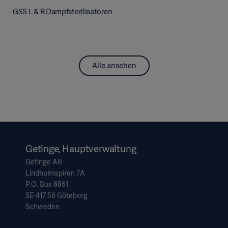
GSS L & R Dampfsterilisatoren
Alle ansehen
Getinge, Hauptverwaltung
Getinge AB
Lindholmspiren 7A
P.O. Box 8861
SE-417 56 Göteborg
Schweden