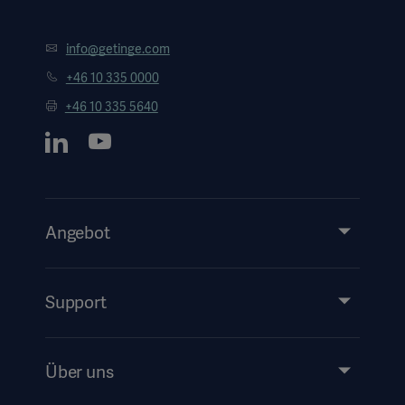
info@getinge.com
+46 10 335 0000
+46 10 335 5640
Angebot
Produkte & Lösungen
Services
Support
Instructions For Use/Patient Information
Über uns
Impressum