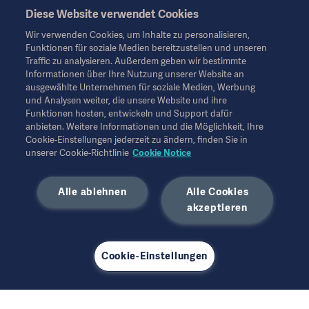
Diese Website verwendet Cookies
Diese Informationen richten sich ausschließlich an
medizinisches Fachpersonal oder andere Fachkreise und
Wir verwenden Cookies, um Inhalte zu personalisieren,
dienen nur zu Informationszwecken, erheben keinen Anspruch
Funktionen für soziale Medien bereitzustellen und unseren
auf Vollständigkeit und sollten daher nicht als Ersatz für die
Traffic zu analysieren. Außerdem geben wir bestimmte
Gebrauchsanweisung, das Servicehandbuch oder
Informationen über Ihre Nutzung unserer Website an
medizinischen Rat herangezogen werden. Getinge trägt keine
ausgewählte Unternehmen für soziale Medien, Werbung
Verantwortung oder Haftung für Handlungen oder
und Analysen weiter, die unsere Website und ihre
Unterlassungen einer Partei, die auf diesem Material basiert und
Funktionen hosten, entwickeln und Support dafür
Risiken trägt ausschließlich der Benutzer.
anbieten. Weitere Informationen und die Möglichkeit, Ihre
Möglicherweise sind die genannten Therapien, Lösungen oder
Cookie-Einstellungen jederzeit zu ändern, finden Sie in
Produkte in Ihrem Land nicht verfügbar oder erlaubt. Ohne
unserer Cookie-Richtlinie
Cookie Notice
schriftliche Genehmigung von Getinge dürfen die
Informationen weder ganz noch teilweise kopiert oder
Alle ablehnen
Alle Cookies
verwendet werden.
Diese Informationen richten sich an ein internationales
akzeptieren
Publikum außerhalb der USA.
Die geäußerten Ansichten, Meinungen und Behauptungen sind
ausschließlich die der Befragten und spiegeln nicht unbedingt
Cookie-Einstellungen
die Ansichten von Getinge wider.