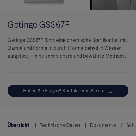
Getinge GSS67F
Getinge GSS67F führt eine chemische Sterilisation mit
Dampf und Formalin durch (Formaldehyd in Wasser
aufgelöst) – eine sehr sichere und bewährte Methode.
Haben Sie Fragen? Kontaktieren Sie uns!
Übersicht
Technische Daten
Dokumente
Schu