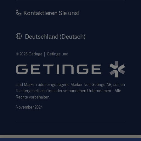
Investors
Kontaktieren Sie uns!
Karriere
Corporate Governance
Deutschland (Deutsch)
Geschichte
Rechtlicher Hinweis
© 2026 Getinge │ Getinge und
Getinge Datenschutzbereich
Haftungsausschluss Website-Nutzung
sind Marken oder eingetragene Marken von Getinge AB, seinen
Cookie-Hinweis
Tochtergesellschaften oder verbundenen Unternehmen │Alle
AGB
Rechte vorbehalten.
November 2024
Data Subject Request Form