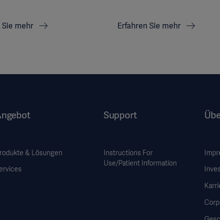
n Sie mehr
Erfahren Sie mehr
Angebot
Support
Übe
rodukte & Lösungen
Instructions For
Impr
Use/Patient Information
ervices
Inve
Karri
Corp
Gesc