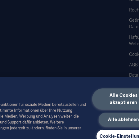
Rech
Geti
Date
Haft
Webs
Cook
AGB
Data
Alle Cookies
akzeptieren
unktionen für soziale Medien bereitzustellen und
stimmte Informationen über Ihre Nutzung
 Fachpersonal oder andere Fachkreise und dienen nur zu Informationszwecken, erhe
le Medien, Werbung und Analysen weiter, die
Alle ablehnen
 medizinischen Rat herangezogen werden. Getinge trägt keine Verantwortung oder 
und Support dafür anbieten. Weitere
zer.
ngen jederzeit zu ändern, finden Sie in unserer
ukte in Ihrem Land nicht verfügbar oder erlaubt. Ohne schriftliche Genehmigung 
Cookie-Einstellu