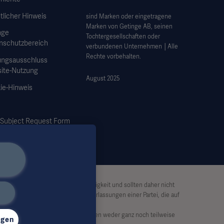
tlicher Hinweis
sind Marken oder eingetragene
Marken von Getinge AB, seinen
nge
Tochtergesellschaften oder
nschutzbereich
verbundenen Unternehmen │Alle
Rechte vorbehalten.
ungsausschluss
ite-Nutzung
August 2025
ie-Hinweis
 Subject Request Form
ben keinen Anspruch auf Vollständigkeit und sollten daher nicht
Haftung für Handlungen oder Unterlassungen einer Partei, die auf
von Getinge dürfen die Informationen weder ganz noch teilweise
ngen