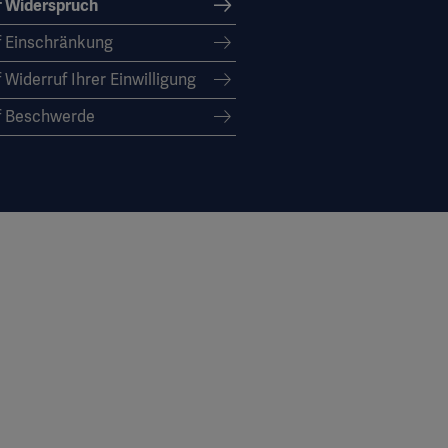
f Widerspruch
f Einschränkung
 Widerruf Ihrer Einwilligung
f Beschwerde