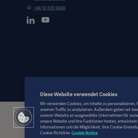
+46 10 335 5640
Diese Website verwendet Cookies
Wir verwenden Cookies, um Inhalte zu personalisieren, F
unseren Traffic zu analysieren. Außerdem geben wir be
Diese Informationen richten sich ausschließlich an medizinisches
unserer Website an ausgewählte Unternehmen für sozia
als Ersatz für die Gebrauchsanweisung, das Servicehandbuch oder
unsere Website und ihre Funktionen hosten, entwickeln 
diesem Material basiert und Risiken trägt ausschließlich der Benut
Informationen und die Möglichkeit, Ihre Cookie-Einstellu
Möglicherweise sind die genannten Therapien, Lösungen oder Prod
Cookie-Richtlinie
Cookie Notice