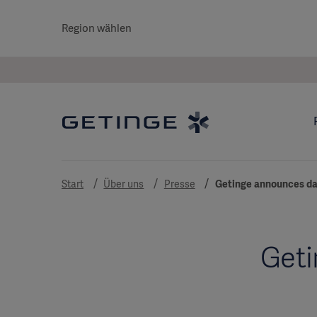
Region wählen
Start
Über uns
Presse
Getinge announces dat
Geti