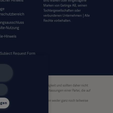
tlicher Hinweis
sind Marken oder eingetragene
Marken von Getinge AB, seinen
nge
Tochtergesellschaften oder
nschutzbereich
verbundenen Unternehmen │Alle
Rechte vorbehalten.
ungsausschluss
ite-Nutzung
ie-Hinweis
 Subject Request Form
ben keinen Anspruch auf Vollständigkeit und sollten daher nicht
Haftung für Handlungen oder Unterlassungen einer Partei, die auf
von Getinge dürfen die Informationen weder ganz noch teilweise
ngen