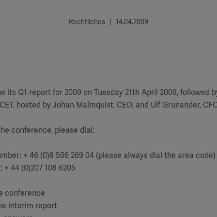
Rechtliches | 14.04.2009
e its Q1 report for 2009 on Tuesday 21th April 2009, followed 
. CET, hosted by Johan Malmquist, CEO, and Ulf Grunander, CFO
the conference, please dial:
umber: + 46 (0)8 506 269 04 (please always dial the area code)
: + 44 (0)207 108 6205
the conference
he interim report