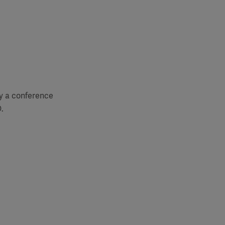
by a conference
.