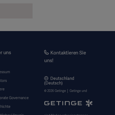
r uns
Kontaktieren Sie
uns!
essum
Deutschland
stors
(Deutsch)
ere
© 2026 Getinge │ Getinge und
orate Governance
hichte