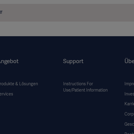
df
Angebot
Support
Übe
rodukte & Lösungen
Instructions For
Impr
Use/Patient Information
ervices
Inve
Karri
Corp
Gesc