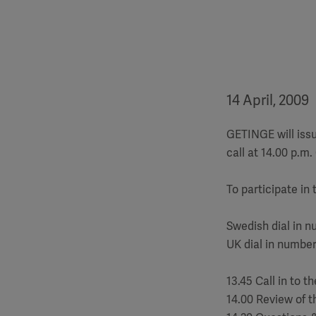
14 April, 2009
GETINGE will issu
call at 14.00 p.m
To participate in 
Swedish dial in n
UK dial in number
13.45 Call in to 
14.00 Review of t