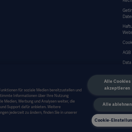
Rech
Geti
Date
Haft
Webs
Cook
AGB
Data
Alle Cookies
akzeptieren
unktionen für soziale Medien bereitzustellen und
stimmte Informationen über Ihre Nutzung
 Fachpersonal oder andere Fachkreise und dienen nur zu Informationszwecken, erhe
le Medien, Werbung und Analysen weiter, die
Alle ablehnen
 medizinischen Rat herangezogen werden. Getinge trägt keine Verantwortung oder 
und Support dafür anbieten. Weitere
zer.
ngen jederzeit zu ändern, finden Sie in unserer
ukte in Ihrem Land nicht verfügbar oder erlaubt. Ohne schriftliche Genehmigung 
Cookie-Einstellu
außerhalb der USA.