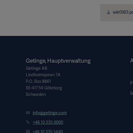
wkr0003.p
Getinge, Hauptverwaltung
Getinge AB
Lindholmspiren 7A
P.O. Box 8861
P
SE-417 56 Göteborg
S
Schweden
info@getinge.com
+46 10 335 0000
+46 10 335 5640