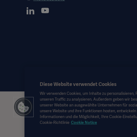
Diese Website verwendet Cookies
Wir verwenden Cookies, um Inhalte zu personalisieren, F
unseren Traffic zu analysieren. Außerdem geben wir be
Diese Informationen richten sich ausschließlich an medizinisches
unserer Website an ausgewählte Unternehmen für sozia
als Ersatz für die Gebrauchsanweisung, das Servicehandbuch oder
unsere Website und ihre Funktionen hosten, entwickeln 
diesem Material basiert und Risiken trägt ausschließlich der Benut
Informationen und die Möglichkeit, Ihre Cookie-Einstellu
Möglicherweise sind die genannten Therapien, Lösungen oder Prod
Cookie-Richtlinie
Cookie Notice
kopiert oder verwendet werden.
Diese Informationen richten sich an ein internationales Publikum 