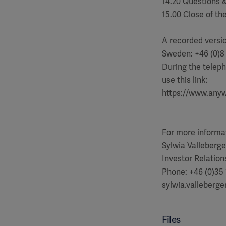
14.20 Questions 
15.00 Close of th
A recorded versi
Sweden: +46 (0)8
During the teleph
use this link:
https://www.an
For more informa
Sylwia Valleberge
Investor Relation
Phone: +46 (0)35 
sylwia.valleberg
Files