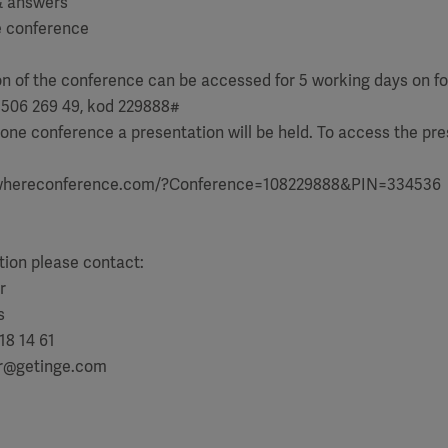
& answers
e conference
on of the conference can be accessed for 5 working days on f
 506 269 49, kod 229888#
one conference a presentation will be held. To access the pr
ywhereconference.com/?Conference=108229888&PIN=334536
tion please contact:
r
s
18 14 61
er@getinge.com