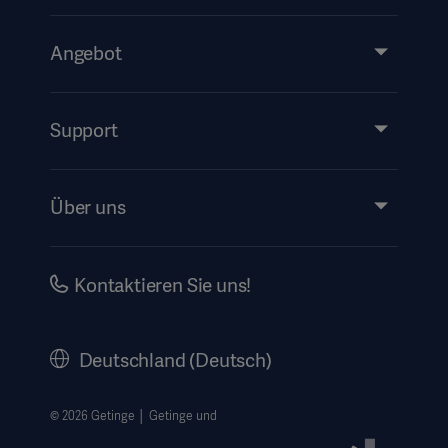
Angebot
Produkte & Lösungen
Services
Support
Instructions For Use/Patient Information
Über uns
Impressum
Investors
Kontaktieren Sie uns!
Karriere
Corporate Governance
Deutschland (Deutsch)
Geschichte
Rechtlicher Hinweis
© 2026 Getinge │ Getinge und
Getinge Datenschutzbereich