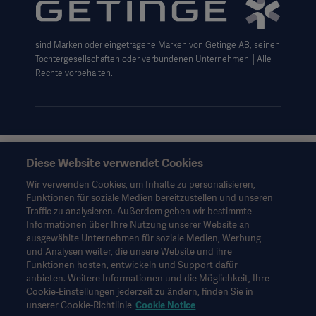
Haftungsausschluss Website-Nutzung
sind Marken oder eingetragene Marken von Getinge AB, seinen
Cookie-Hinweis
Tochtergesellschaften oder verbundenen Unternehmen │Alle
AGB
Rechte vorbehalten.
Data Subject Request Form
Diese Website verwendet Cookies
Diese Informationen richten sich ausschließlich an
medizinisches Fachpersonal oder andere Fachkreise und
Wir verwenden Cookies, um Inhalte zu personalisieren,
dienen nur zu Informationszwecken, erheben keinen Anspruch
Funktionen für soziale Medien bereitzustellen und unseren
auf Vollständigkeit und sollten daher nicht als Ersatz für die
Traffic zu analysieren. Außerdem geben wir bestimmte
Gebrauchsanweisung, das Servicehandbuch oder
Informationen über Ihre Nutzung unserer Website an
medizinischen Rat herangezogen werden. Getinge trägt keine
ausgewählte Unternehmen für soziale Medien, Werbung
Verantwortung oder Haftung für Handlungen oder
und Analysen weiter, die unsere Website und ihre
Unterlassungen einer Partei, die auf diesem Material basiert und
Funktionen hosten, entwickeln und Support dafür
Risiken trägt ausschließlich der Benutzer.
anbieten. Weitere Informationen und die Möglichkeit, Ihre
Möglicherweise sind die genannten Therapien, Lösungen oder
Cookie-Einstellungen jederzeit zu ändern, finden Sie in
Produkte in Ihrem Land nicht verfügbar oder erlaubt. Ohne
unserer Cookie-Richtlinie
Cookie Notice